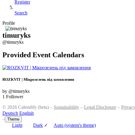
Register
Search
Profile
timuryks
@timuryks
Provided Event Calendars
ROZKVIT | Мікрозелень під замовлення
by @timuryks
1 Follower
© 2026 Calendify (beta) –
Sustainability
–
Legal Disclosure
–
Privac
Deutsch
English
–
Theme
Light
Dark
✓
Auto (system's theme)