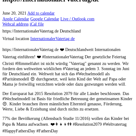
June 20, 2021
Add to calendar
Apple Calendar
Google Calendar
Live / Outlook.com
Webcal address
iCal file
https://InternationalerVatertag.de
Deutschland
Virtual location
InternationalerVatertag.de
https://InternationalerVatertag.de ❤️ Deutschlandweit Internationalen
Vatertag einführen! ❤️ #InternationalerVatertag Der gesetzliche Feiertag
Christi #Himmelfahrt ist nicht würdig "Vatertag" genannt zu werden. Wir
fordern den weltweiten wirklichen #Vatertag an jedem 3. Sonntag im Juni
für Deutschland ein. Weltweit hat sich das #Wechselmodell als
#Paritätsmodell 😍 durchgesetzt, weil kein Kind der Welt auf Papa oder
Mama je freiwillig verzichten würde oder dazu gezwungen werden will.
Der Europarat hat 2015 Resolution 2079 für alle Länder beschlossen. Das
#Wechselmodell ist Basis für friedliche Betreuung der gemeinsamen Kinder
😍. Kinder brauchen ihren männlichen Elternteil genauso, Förderung,
Werte, Liebe & Erziehung sind durch nichts zu ersetzen.
77% der Bevölkerung (Allensbach Studie 11/2016) wollen das Kinder bei
Papa & Mama aufwachsen. ❤️👩‍👧‍👦👫 #Resolution2079 #Weltvatertag
#HappyFathersDay #FathersDay