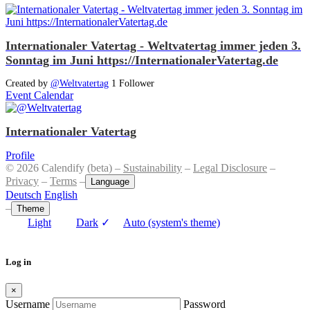
Internationaler Vatertag - Weltvatertag immer jeden 3.
Sonntag im Juni https://InternationalerVatertag.de
Created by
@Weltvatertag
1 Follower
Event Calendar
Internationaler Vatertag
Profile
© 2026 Calendify (beta) –
Sustainability
–
Legal Disclosure
–
Privacy
–
Terms
–
Language
Deutsch
English
–
Theme
Light
Dark
✓
Auto (system's theme)
Log in
×
Username
Password