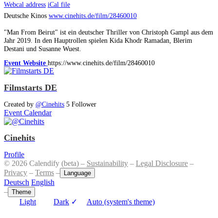
Webcal address
iCal file
Deutsche Kinos
www.cinehits.de/film/28460010
"Man From Beirut" ist ein deutscher Thriller von Christoph Gampl aus dem
Jahr 2019. In den Hauptrollen spielen Kida Khodr Ramadan, Blerim
Destani und Susanne Wuest.
Event Website
https://www.cinehits.de/film/28460010
Filmstarts DE
Created by
@Cinehits
5 Follower
Event Calendar
Cinehits
Profile
© 2026 Calendify (beta) –
Sustainability
–
Legal Disclosure
–
Privacy
–
Terms
–
Language
Deutsch
English
–
Theme
Light
Dark
✓
Auto (system's theme)