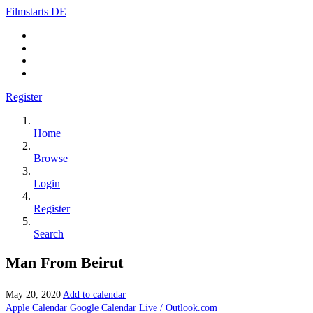
Filmstarts DE
Register
Home
Browse
Login
Register
Search
Man From Beirut
May 20, 2020
Add to calendar
Apple Calendar
Google Calendar
Live / Outlook.com