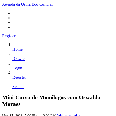
Agenda da Usina Eco-Cultural
Register
Home
Browse
Login
Register
Search
Mini Curso de Monólogos com Oswaldo
Moraes
May 17, 2023, 7:00 PM – 10:00 PM
Add to calendar