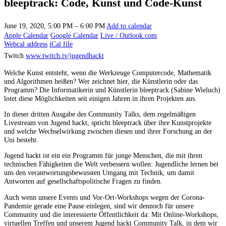
bleeptrack: Code, Kunst und Code-Kunst
June 19, 2020, 5:00 PM – 6:00 PM
Add to calendar
Apple Calendar
Google Calendar
Live / Outlook.com
Webcal address
iCal file
Twitch
www.twitch.tv/jugendhackt
Welche Kunst entsteht, wenn die Werkzeuge Computercode, Mathematik
und Algorithmen heißen? Wer zeichnet hier, die Künstlerin oder das
Programm? Die Informatikerin und Künstlerin bleeptrack (Sabine Wieluch)
lotet diese Möglichkeiten seit einigen Jahren in ihren Projekten aus.
In dieser dritten Ausgabe des Community Talks, dem regelmäßigen
Livestream von Jugend hackt, spricht bleeptrack über ihre Kunstprojekte
und welche Wechselwirkung zwischen diesen und ihrer Forschung an der
Uni besteht.
Jugend hackt ist ein ein Programm für junge Menschen, die mit ihren
technischen Fähigkeiten die Welt verbessern wollen: Jugendliche lernen bei
uns den verantwortungs­bewussten Umgang mit Technik, um damit
Antworten auf gesellschaftspolitische Fragen zu finden.
Auch wenn unsere Events und Vor-Ort-Workshops wegen der Corona-
Pandemie gerade eine Pause einlegen, sind wir dennoch für unsere
Community und die interessierte Öffentlichkeit da: Mit Online-Workshops,
virtuellen Treffen und unserem Jugend hackt Community Talk, in dem wir