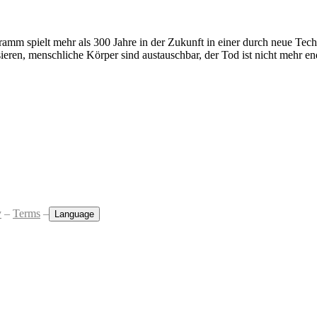
amm spielt mehr als 300 Jahre in der Zukunft in einer durch neue Tec
isieren, menschliche Körper sind austauschbar, der Tod ist nicht mehr en
y
–
Terms
–
Language