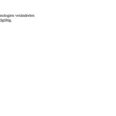
hnologien veränderten
dgültig.