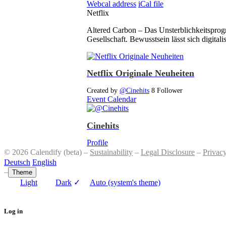
Webcal address
iCal file
Netflix
Altered Carbon – Das Unsterblichkeitsprogr
Gesellschaft. Bewusstsein lässt sich digital
Netflix Originale Neuheiten
Created by
@Cinehits
8 Follower
Event Calendar
Cinehits
Profile
© 2026 Calendify (beta) –
Sustainability
–
Legal Disclosure
–
Privac
Deutsch
English
–
Theme
Light
Dark
✓
Auto (system's theme)
Log in