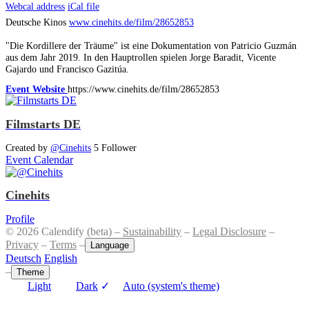
Webcal address
iCal file
Deutsche Kinos
www.cinehits.de/film/28652853
"Die Kordillere der Träume" ist eine Dokumentation von Patricio Guzmán
aus dem Jahr 2019. In den Hauptrollen spielen Jorge Baradit, Vicente
Gajardo und Francisco Gazitúa.
Event Website
https://www.cinehits.de/film/28652853
Filmstarts DE
Created by
@Cinehits
5 Follower
Event Calendar
Cinehits
Profile
© 2026 Calendify (beta) –
Sustainability
–
Legal Disclosure
–
Privacy
–
Terms
–
Language
Deutsch
English
–
Theme
Light
Dark
✓
Auto (system's theme)