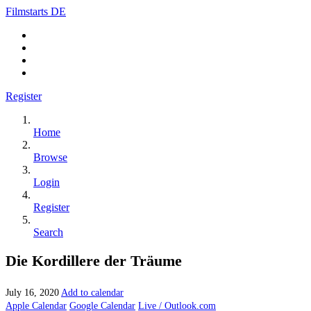
Filmstarts DE
Register
Home
Browse
Login
Register
Search
Die Kordillere der Träume
July 16, 2020
Add to calendar
Apple Calendar
Google Calendar
Live / Outlook.com