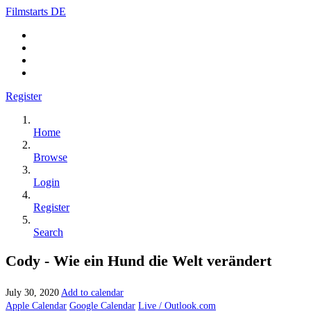
Filmstarts DE
Register
Home
Browse
Login
Register
Search
Cody - Wie ein Hund die Welt verändert
July 30, 2020
Add to calendar
Apple Calendar
Google Calendar
Live / Outlook.com