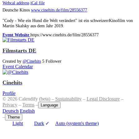
Webcal address
iCal file
Deutsche Kinos
www.cinehits.de/film/28556377
"Cody - Wie ein Hund die Welt verändert" ist ein schweizerrKinofilm von
Martin Skalsky aus dem Jahr 2019.
Event Website
https://www.cinehits.de/film/28556377
Filmstarts DE
Created by
@Cinehits
5 Follower
Event Calendar
Cinehits
Profile
© 2026 Calendify (beta) –
Sustainability
–
Legal Disclosure
–
Privacy
–
Terms
–
Language
Deutsch
English
–
Theme
Light
Dark
✓
Auto (system's theme)