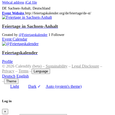
Webcal address
iCal file
DE
Sachsen-Anhalt, Deutschland
Event Website
http://feiertagskalender.org/de/feiertage/de-st/
Feiertage in Sachsen-Anhalt
Created by
@Feiertagskalender
1 Follower
Event Calendar
Feiertagskalender
Profile
© 2026 Calendify (beta) –
Sustainability
–
Legal Disclosure
–
Privacy
–
Terms
–
Language
Deutsch
English
–
Theme
Light
Dark
✓
Auto (system's theme)
Log in
×