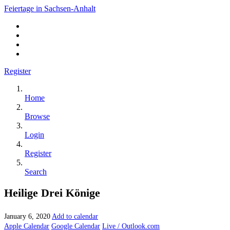
Feiertage in Sachsen-Anhalt
Register
Home
Browse
Login
Register
Search
Heilige Drei Könige
January 6, 2020
Add to calendar
Apple Calendar
Google Calendar
Live / Outlook.com