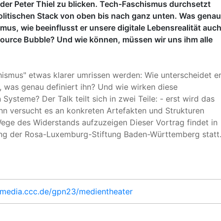
oder Peter Thiel zu blicken. Tech-Faschismus durchsetzt
olitischen Stack von oben bis nach ganz unten. Was genau
mus, wie beeinflusst er unsere digitale Lebensrealität auc
Source Bubble? Und wie können, müssen wir uns ihm alle
chismus" etwas klarer umrissen werden: Wie unterscheidet e
 was genau definiert ihn? Und wie wirken diese
Systeme? Der Talk teilt sich in zwei Teile: - erst wird das
nn versucht es an konkreten Artefakten und Strukturen
ege des Widerstands aufzuzeigen Dieser Vortrag findet in
ung der Rosa-Luxemburg-Stiftung Baden-Württemberg statt
g.media.ccc.de/gpn23/medientheater