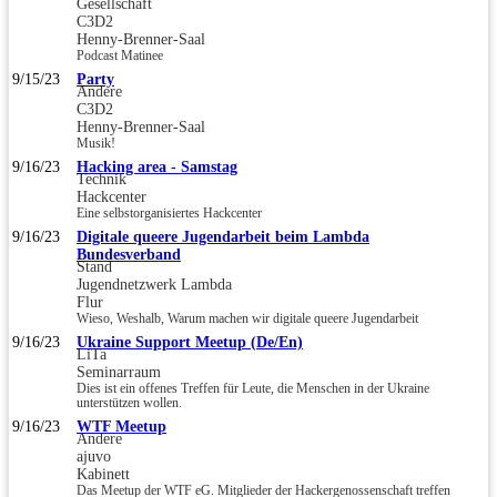
Gesellschaft
C3D2
Henny-Brenner-Saal
Podcast Matinee
9/15/23
Party
Andere
C3D2
Henny-Brenner-Saal
Musik!
9/16/23
Hacking area - Samstag
Technik
Hackcenter
Eine selbstorganisiertes Hackcenter
9/16/23
Digitale queere Jugendarbeit beim Lambda
Bundesverband
Stand
Jugendnetzwerk Lambda
Flur
Wieso, Weshalb, Warum machen wir digitale queere Jugendarbeit
9/16/23
Ukraine Support Meetup (De/En)
LiTa
Seminarraum
Dies ist ein offenes Treffen für Leute, die Menschen in der Ukraine
unterstützen wollen.
9/16/23
WTF Meetup
Andere
ajuvo
Kabinett
Das Meetup der WTF eG. Mitglieder der Hackergenossenschaft treffen