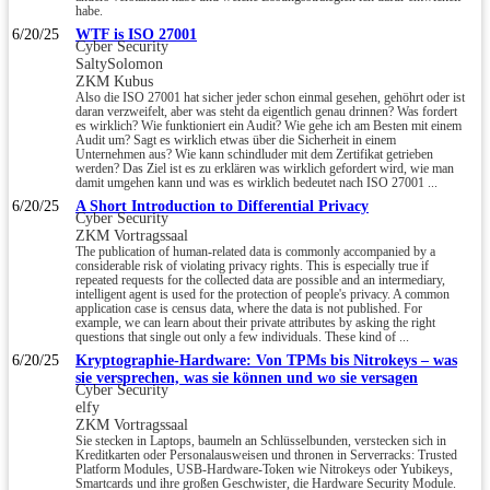
habe.
6/20/25
WTF is ISO 27001
Cyber Security
SaltySolomon
ZKM Kubus
Also die ISO 27001 hat sicher jeder schon einmal gesehen, gehöhrt oder ist
daran verzweifelt, aber was steht da eigentlich genau drinnen? Was fordert
es wirklich? Wie funktioniert ein Audit? Wie gehe ich am Besten mit einem
Audit um? Sagt es wirklich etwas über die Sicherheit in einem
Unternehmen aus? Wie kann schindluder mit dem Zertifikat getrieben
werden? Das Ziel ist es zu erklären was wirklich gefordert wird, wie man
damit umgehen kann und was es wirklich bedeutet nach ISO 27001 ...
6/20/25
A Short Introduction to Differential Privacy
Cyber Security
ZKM Vortragssaal
The publication of human-related data is commonly accompanied by a
considerable risk of violating privacy rights. This is especially true if
repeated requests for the collected data are possible and an intermediary,
intelligent agent is used for the protection of people's privacy. A common
application case is census data, where the data is not published. For
example, we can learn about their private attributes by asking the right
questions that single out only a few individuals. These kind of ...
6/20/25
Kryptographie-Hardware: Von TPMs bis Nitrokeys – was
sie versprechen, was sie können und wo sie versagen
Cyber Security
elfy
ZKM Vortragssaal
Sie stecken in Laptops, baumeln an Schlüsselbunden, verstecken sich in
Kreditkarten oder Personalausweisen und thronen in Serverracks: Trusted
Platform Modules, USB-Hardware-Token wie Nitrokeys oder Yubikeys,
Smartcards und ihre großen Geschwister, die Hardware Security Module.