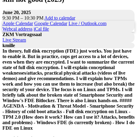
June 20, 2025
9:30 PM – 10:30 PM
Add to calendar
Apple Calendar
Google Calendar
Live / Outlook.com
Webcal address
iCal file
ZKM Vortragssaal
Live Stream
kmille
In theory, full disk encryption (FDE) just works. You just have
to enable it. But in practice, cops get access to a lot of devices,
even when they are encrypted. I want to summarize the current
state of full disk encryption. I will explain conceptional
weaknesses/attacks, practical physical attacks (videos of live
demos) and give recommendations. I will explain how TPMs
work and how you can use them to increase (but also break) the
security of your device. The focus is on Linux and TPMs. I will
briefly talk about the broken state of Smartphone Security and
Window's FDE Bitlocker. There is also Linux hands-on. #####
AGENDA - Motivation & Threat Model - Smartphone Security
- History of cold boot attacks - Full disk encryption on Linux -
TPM 2.0 (How does it work? How can I use it? Attacks, benefits
and problems) - Windows FDE (is currently broken) - How I do
FDE on Linux