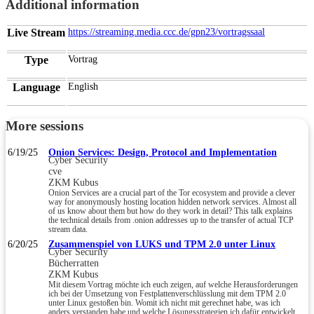
Additional information
Live Stream
https://streaming.media.ccc.de/gpn23/vortragssaal
Type
Vortrag
Language
English
More sessions
6/19/25
Onion Services: Design, Protocol and Implementation
Cyber Security
cve
ZKM Kubus
Onion Services are a crucial part of the Tor ecosystem and provide a clever
way for anonymously hosting location hidden network services. Almost all
of us know about them but how do they work in detail? This talk explains
the technical details from .onion addresses up to the transfer of actual TCP
stream data.
6/20/25
Zusammenspiel von LUKS und TPM 2.0 unter Linux
Cyber Security
Bücherratten
ZKM Kubus
Mit diesem Vortrag möchte ich euch zeigen, auf welche Herausforderungen
ich bei der Umsetzung von Festplattenverschlüsslung mit dem TPM 2.0
unter Linux gestoßen bin. Womit ich nicht mit gerechnet habe, was ich
anders verstanden habe und welche Lösungsstrategien ich dafür entwickelt