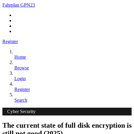
Fahrplan GPN23
Register
Home
Browse
Login
Register
Search
Cyber Security
The current state of full disk encryption is
still not good (2025)