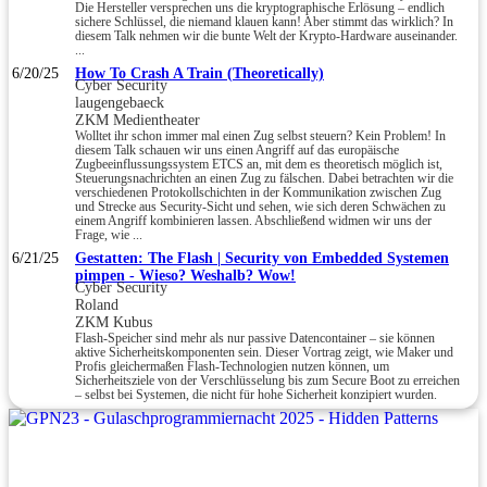
Die Hersteller versprechen uns die kryptographische Erlösung – endlich
sichere Schlüssel, die niemand klauen kann! Aber stimmt das wirklich? In
diesem Talk nehmen wir die bunte Welt der Krypto-Hardware auseinander.
...
6/20/25
How To Crash A Train (Theoretically)
Cyber Security
laugengebaeck
ZKM Medientheater
Wolltet ihr schon immer mal einen Zug selbst steuern? Kein Problem! In
diesem Talk schauen wir uns einen Angriff auf das europäische
Zugbeeinflussungssystem ETCS an, mit dem es theoretisch möglich ist,
Steuerungsnachrichten an einen Zug zu fälschen. Dabei betrachten wir die
verschiedenen Protokollschichten in der Kommunikation zwischen Zug
und Strecke aus Security-Sicht und sehen, wie sich deren Schwächen zu
einem Angriff kombinieren lassen. Abschließend widmen wir uns der
Frage, wie ...
6/21/25
Gestatten: The Flash | Security von Embedded Systemen
pimpen - Wieso? Weshalb? Wow!
Cyber Security
Roland
ZKM Kubus
Flash-Speicher sind mehr als nur passive Datencontainer – sie können
aktive Sicherheitskomponenten sein. Dieser Vortrag zeigt, wie Maker und
Profis gleichermaßen Flash-Technologien nutzen können, um
Sicherheitsziele von der Verschlüsselung bis zum Secure Boot zu erreichen
– selbst bei Systemen, die nicht für hohe Sicherheit konzipiert wurden.