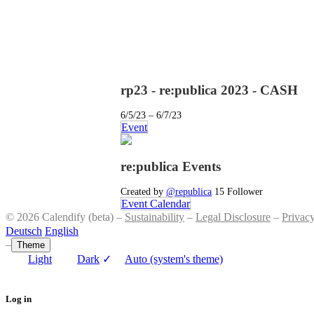
rp23 - re:publica 2023 - CASH
6/5/23 – 6/7/23
Event
re:publica Events
Created by
@republica
15 Follower
Event Calendar
© 2026 Calendify (beta) –
Sustainability
–
Legal Disclosure
–
Privac
Deutsch
English
–
Theme
Light
Dark
✓
Auto (system's theme)
Log in