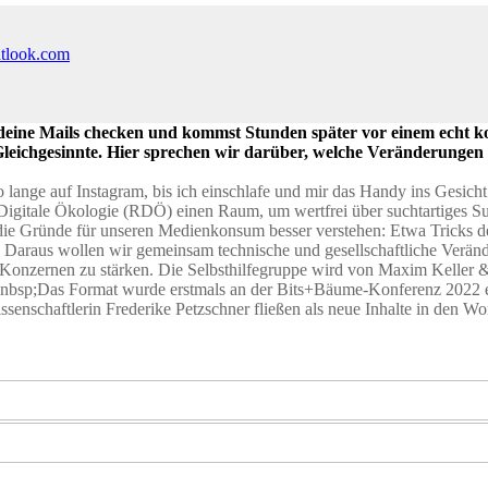
utlook.com
 deine Mails checken und kommst Stunden später vor einem echt k
 Gleichgesinnte. Hier sprechen wir darüber, welche Veränderungen
 lange auf Instagram, bis ich einschlafe und mir das Handy ins Gesicht f
igitale Ökologie (RDÖ) einen Raum, um wertfrei über suchtartiges Surf
ie Gründe für unseren Medienkonsum besser verstehen: Etwa Tricks der
 Daraus wollen wir gemeinsam technische und gesellschaftliche Veränd
-Konzernen zu stärken. Die Selbsthilfegruppe wird von Maxim Kelle
bsp;Das Format wurde erstmals an der Bits+Bäume-Konferenz 2022 er
enschaftlerin Frederike Petzschner fließen als neue Inhalte in den Wo