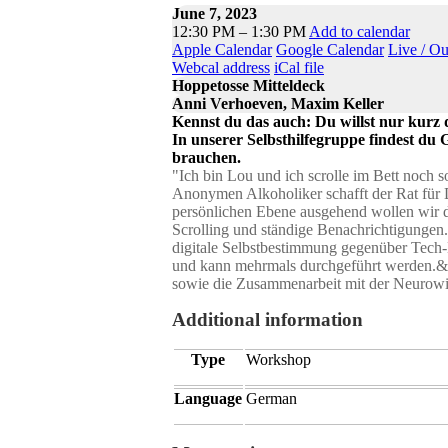
June 7, 2023
12:30 PM – 1:30 PM
Add to calendar
Apple Calendar
Google Calendar
Live / O
Webcal address
iCal file
Hoppetosse Mitteldeck
Anni Verhoeven, Maxim Keller
Kennst du das auch: Du willst nur kurz
In unserer Selbsthilfegruppe findest du
brauchen.
"Ich bin Lou und ich scrolle im Bett noch so
Anonymen Alkoholiker schafft der Rat für D
persönlichen Ebene ausgehend wollen wir d
Scrolling und ständige Benachrichtigungen.
digitale Selbstbestimmung gegenüber Tech
und kann mehrmals durchgeführt werden.&n
sowie die Zusammenarbeit mit der Neurowiss
Additional information
Type
Workshop
Language
German