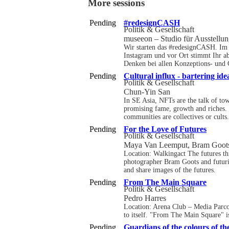
More sessions
Pending
#redesignCASH
Politik & Gesellschaft
museeon – Studio für Ausstell
Wir starten das #redesignCASH. Im 
Instagram und vor Ort stimmt Ihr ab
Denken bei allen Konzeptions- und 
Pending
Cultural influx - bartering id
Politik & Gesellschaft
Chun-Yin San
In SE Asia, NFTs are the talk of to
promising fame, growth and riches. 
communities are collectives or cults.
Pending
For the Love of Futures
Politik & Gesellschaft
Maya Van Leemput, Bram Goot
Location: Walkingact The futures th
photographer Bram Goots and futuris
and share images of the futures.
Pending
From The Main Square
Politik & Gesellschaft
Pedro Harres
Location: Arena Club – Media Parcour
to itself. "From The Main Square" is 
Pending
Guardians of the colours of t