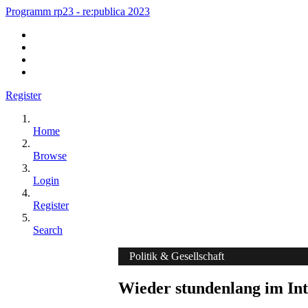
Programm rp23 - re:publica 2023
Register
Home
Browse
Login
Register
Search
Politik & Gesellschaft
Wieder stundenlang im Int