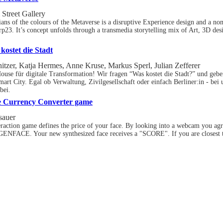
Street Gallery
ans of the colours of the Metaverse is a disruptive Experience design and a no
p23. It’s concept unfolds through a transmedia storytelling mix of Art, 3D des
ostet die Stadt
itzer, Katja Hermes, Anne Kruse, Markus Sperl, Julian Zefferer
se für digitale Transformation! Wir fragen “Was kostet die Stadt?” und geb
art City. Egal ob Verwaltung, Zivilgesellschaft oder einfach Berliner:in - 
bei.
 Currency Converter game
sauer
action game defines the price of your face. By looking into a webcam you agre
IGENFACE. Your new synthesized face receives a "SCORE". If you are closest to