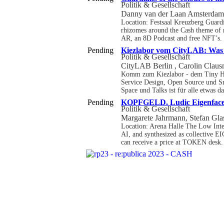
Politik & Gesellschaft
Danny van der Laan Amsterdam 
Location: Festsaal Kreuzberg Guardi
rhizomes around the Cash theme of r
AR, an 8D Podcast and free NFT’s.
Pending
Kiezlabor vom CityLAB: Was k
Politik & Gesellschaft
CityLAB Berlin , Carolin Clausn
Komm zum Kiezlabor - dem Tiny Hou
Service Design, Open Source und Sm
Space und Talks ist für alle etwas da
Pending
KOPFGELD. Ludic Eigenface
Politik & Gesellschaft
Margarete Jahrmann, Stefan Gla
Location: Arena Halle The Low Inter
AI, and synthesized as collective E
can receive a price at TOKEN desk.