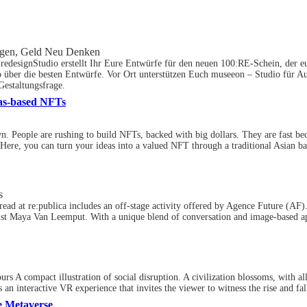
ungen, Geld Neu Denken
redesignStudio erstellt Ihr Eure Entwürfe für den neuen 100:RE-Schein, der e
 über die besten Entwürfe. Vor Ort unterstützen Euch museeon – Studio für Au
Gestaltungsfrage.
eas-based NFTs
wn. People are rushing to build NFTs, backed with big dollars. They are fast b
Here, you can turn your ideas into a valued NFT through a traditional Asian ba
s
read at re:publica includes an off-stage activity offered by Agence Future (AF)
t Maya Van Leemput. With a unique blend of conversation and image-based appro
s A compact illustration of social disruption. A civilization blossoms, with all
an interactive VR experience that invites the viewer to witness the rise and fall
he Metaverse