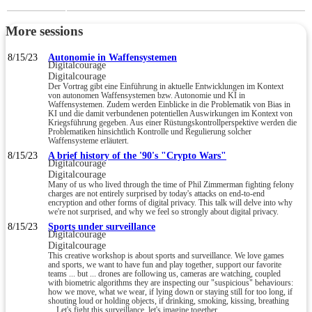
More sessions
8/15/23
Autonomie in Waffensystemen
Digitalcourage
Digitalcourage
Der Vortrag gibt eine Einführung in aktuelle Entwicklungen im Kontext
von autonomen Waffensystemen bzw. Autonomie und KI in
Waffensystemen. Zudem werden Einblicke in die Problematik von Bias in
KI und die damit verbundenen potentiellen Auswirkungen im Kontext von
Kriegsführung gegeben. Aus einer Rüstungskontrollperspektive werden die
Problematiken hinsichtlich Kontrolle und Regulierung solcher
Waffensysteme erläutert.
8/15/23
A brief history of the '90's "Crypto Wars"
Digitalcourage
Digitalcourage
Many of us who lived through the time of Phil Zimmerman fighting felony
charges are not entirely surprised by today's attacks on end-to-end
encryption and other forms of digital privacy. This talk will delve into why
we're not surprised, and why we feel so strongly about digital privacy.
8/15/23
Sports under surveillance
Digitalcourage
Digitalcourage
This creative workshop is about sports and surveillance. We love games
and sports, we want to have fun and play together, support our favorite
teams ... but ... drones are following us, cameras are watching, coupled
with biometric algorithms they are inspecting our "suspicious" behaviours:
how we move, what we wear, if lying down or staying still for too long, if
shouting loud or holding objects, if drinking, smoking, kissing, breathing
... Let's fight this surveillance, let's imagine together ...