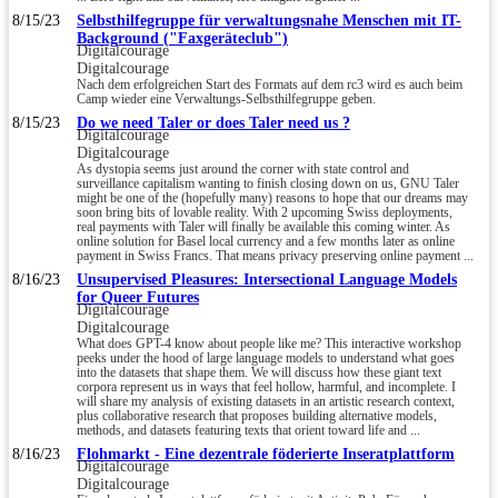
8/15/23
Selbsthilfegruppe für verwaltungsnahe Menschen mit IT-
Background ("Faxgeräteclub")
Digitalcourage
Digitalcourage
Nach dem erfolgreichen Start des Formats auf dem rc3 wird es auch beim
Camp wieder eine Verwaltungs-Selbsthilfegruppe geben.
8/15/23
Do we need Taler or does Taler need us ?
Digitalcourage
Digitalcourage
As dystopia seems just around the corner with state control and
surveillance capitalism wanting to finish closing down on us, GNU Taler
might be one of the (hopefully many) reasons to hope that our dreams may
soon bring bits of lovable reality. With 2 upcoming Swiss deployments,
real payments with Taler will finally be available this coming winter. As
online solution for Basel local currency and a few months later as online
payment in Swiss Francs. That means privacy preserving online payment ...
8/16/23
Unsupervised Pleasures: Intersectional Language Models
for Queer Futures
Digitalcourage
Digitalcourage
What does GPT-4 know about people like me? This interactive workshop
peeks under the hood of large language models to understand what goes
into the datasets that shape them. We will discuss how these giant text
corpora represent us in ways that feel hollow, harmful, and incomplete. I
will share my analysis of existing datasets in an artistic research context,
plus collaborative research that proposes building alternative models,
methods, and datasets featuring texts that orient toward life and ...
8/16/23
Flohmarkt - Eine dezentrale föderierte Inseratplattform
Digitalcourage
Digitalcourage