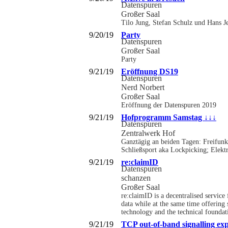
Datenspuren
Großer Saal
Tilo Jung, Stefan Schulz und Hans 
9/20/19
Party
Datenspuren
Großer Saal
Party
9/21/19
Eröffnung DS19
Datenspuren
Nerd Norbert
Großer Saal
Eröffnung der Datenspuren 2019
9/21/19
Hofprogramm Samstag ↓↓↓
Datenspuren
Zentralwerk Hof
Ganztägig an beiden Tagen: Freifunk
Schließsport aka Lockpicking; Elek
9/21/19
re:claimID
Datenspuren
schanzen
Großer Saal
re:claimID is a decentralised service 
data while at the same time offering
technology and the technical foundat
9/21/19
TCP out-of-band signalling ex