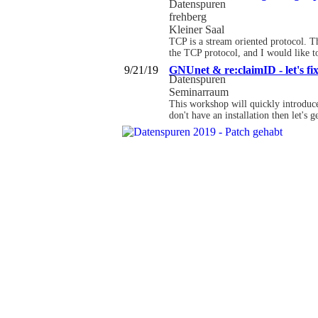
Datenspuren
frehberg
Kleiner Saal
TCP is a stream oriented protocol. Th
the TCP protocol, and I would like to
9/21/19
GNUnet & re:claimID - let's fix
Datenspuren
Seminarraum
This workshop will quickly introduce 
don't have an installation then let's 