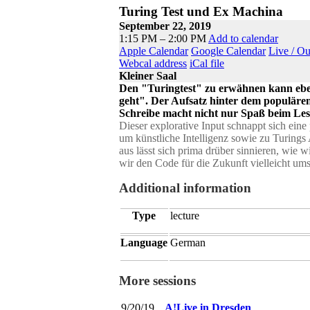
Turing Test und Ex Machina
September 22, 2019
1:15 PM – 2:00 PM
Add to calendar
Apple Calendar
Google Calendar
Live / O
Webcal address
iCal file
Kleiner Saal
Den "Turingtest" zu erwähnen kann ebens
geht". Der Aufsatz hinter dem populären 
Schreibe macht nicht nur Spaß beim Les
Dieser explorative Input schnappt sich ein
um künstliche Intelligenz sowie zu Turings
aus lässt sich prima drüber sinnieren, wie 
wir den Code für die Zukunft vielleicht um
Additional information
Type
lecture
Language
German
More sessions
9/20/19
A!Live in Dresden