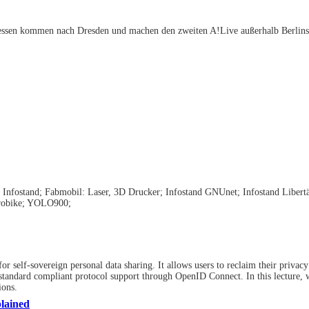
Jessen kommen nach Dresden und machen den zweiten A!Live außerhalb Berlins
 Infostand; Fabmobil: Laser, 3D Drucker; Infostand GNUnet; Infostand Libertä
trobike; YOLO900;
for self-sovereign personal data sharing. It allows users to reclaim their privacy
 standard compliant protocol support through OpenID Connect. In this lecture, 
ions.
plained