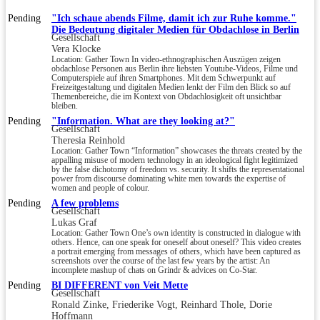
Pending
"Ich schaue abends Filme, damit ich zur Ruhe komme."
Die Bedeutung digitaler Medien für Obdachlose in Berlin
Gesellschaft
Vera Klocke
Location: Gather Town In video-ethnographischen Auszügen zeigen
obdachlose Personen aus Berlin ihre liebsten Youtube-Videos, Filme und
Computerspiele auf ihren Smartphones. Mit dem Schwerpunkt auf
Freizeitgestaltung und digitalen Medien lenkt der Film den Blick so auf
Themenbereiche, die im Kontext von Obdachlosigkeit oft unsichtbar
bleiben.
Pending
"Information. What are they looking at?"
Gesellschaft
Theresia Reinhold
Location: Gather Town “Information” showcases the threats created by the
appalling misuse of modern technology in an ideological fight legitimized
by the false dichotomy of freedom vs. security. It shifts the representational
power from discourse dominating white men towards the expertise of
women and people of colour.
Pending
A few problems
Gesellschaft
Lukas Graf
Location: Gather Town One’s own identity is constructed in dialogue with
others. Hence, can one speak for oneself about oneself? This video creates
a portrait emerging from messages of others, which have been captured as
screenshots over the course of the last few years by the artist: An
incomplete mashup of chats on Grindr & advices on Co-Star.
Pending
BI DIFFERENT von Veit Mette
Gesellschaft
Ronald Zinke, Friederike Vogt, Reinhard Thole, Dorie
Hoffmann