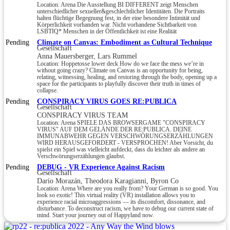
Location: Arena Die Ausstellung BI DIFFERENT zeigt Menschen
unterschiedlicher sexueller&geschlechtlicher Identitäten. Die Portraits
halten flüchtige Begegnung fest, in der eine besondere Intimität und
Körperlichkeit vorhanden war. Nicht vorhandene Sichtbarkeit von
LSBTIQ* Menschen in der Öffentlichkeit ist eine Realität
Pending
Climate on Canvas: Embodiment as Cultural Technique
Gesellschaft
Anna Mauersberger, Lars Rummel
Location: Hoppetosse lower deck How do we face the mess we’re in
without going crazy? Climate on Canvas is an opportunity for being,
relating, witnessing, healing, and restoring through the body, opening up a
space for the participants to playfully discover their truth in times of
collapse.
Pending
CONSPIRACY VIRUS GOES RE:PUBLICA
Gesellschaft
CONSPIRACY VIRUS TEAM
Location: Arena SPIELE DAS BROWSERGAME "CONSPIRACY
VIRUS" AUF DEM GELÄNDE DER RE:PUBLICA. DEINE
IMMUNABWEHR GEGEN VERSCHWÖRUNGSERZÄHLUNGEN
WIRD HERAUSGEFORDERT - VERSPROCHEN! Aber Vorsicht, du
spielst ein Spiel was vielleicht aufdeckt, dass du leichter als andere an
Verschwörungserzählungen glaubst.
Pending
DEBUG - VR Experience Against Racism
Gesellschaft
Darío Morazán, Theodora Karagianni, Byron Co
Location: Arena Where are you really from? Your German is so good. You
look so exotic! This virtual reality (VR) installation allows you to
experience racial microaggressions — its discomfort, dissonance, and
disturbance. To deconstruct racism, we have to debug our current state of
mind. Start your journey out of Happyland now.