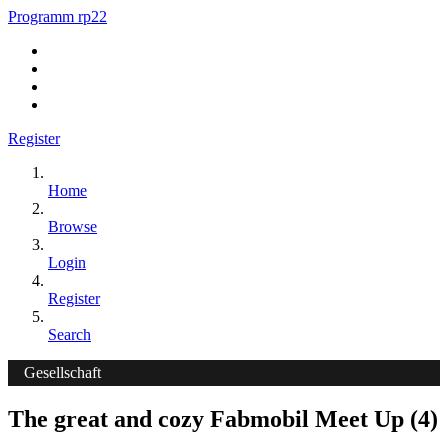
Programm rp22
Register
Home
Browse
Login
Register
Search
Gesellschaft
The great and cozy Fabmobil Meet Up (4)