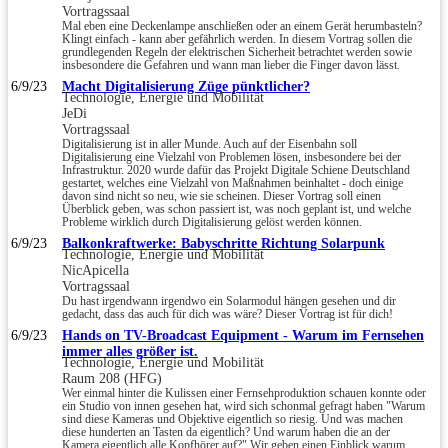
Vortragssaal
Mal eben eine Deckenlampe anschließen oder an einem Gerät herumbasteln?
Klingt einfach - kann aber gefährlich werden. In diesem Vortrag sollen die
grundlegenden Regeln der elektrischen Sicherheit betrachtet werden sowie
insbesondere die Gefahren und wann man lieber die Finger davon lässt.
6/9/23
Macht Digitalisierung Züge pünktlicher?
Technologie, Energie und Mobilität
JeDi
Vortragssaal
Digitalisierung ist in aller Munde. Auch auf der Eisenbahn soll
Digitalisierung eine Vielzahl von Problemen lösen, insbesondere bei der
Infrastruktur. 2020 wurde dafür das Projekt Digitale Schiene Deutschland
gestartet, welches eine Vielzahl von Maßnahmen beinhaltet - doch einige
davon sind nicht so neu, wie sie scheinen. Dieser Vortrag soll einen
Überblick geben, was schon passiert ist, was noch geplant ist, und welche
Probleme wirklich durch Digitalisierung gelöst werden können.
6/9/23
Balkonkraftwerke: Babyschritte Richtung Solarpunk
Technologie, Energie und Mobilität
NicApicella
Vortragssaal
Du hast irgendwann irgendwo ein Solarmodul hängen gesehen und dir
gedacht, dass das auch für dich was wäre? Dieser Vortrag ist für dich!
6/9/23
Hands on TV-Broadcast Equipment - Warum im Fernsehen
immer alles größer ist.
Technologie, Energie und Mobilität
Raum 208 (HFG)
Wer einmal hinter die Kulissen einer Fernsehproduktion schauen konnte oder
ein Studio von innen gesehen hat, wird sich schonmal gefragt haben "Warum
sind diese Kameras und Objektive eigentlich so riesig. Und was machen
diese hunderten an Tasten da eigentlich? Und warum haben die an der
Kamera eigentlich alle Kopfhörer auf?" Wir geben einen Einblick warum