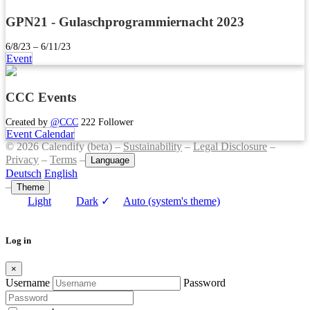
GPN21 - Gulaschprogrammiernacht 2023
6/8/23 – 6/11/23
Event
CCC Events
Created by
@CCC
222 Follower
Event Calendar
© 2026 Calendify (beta) –
Sustainability
–
Legal Disclosure
–
Privacy
–
Terms
–
Language
Deutsch
English
–
Theme
Light
Dark
✓
Auto (system's theme)
Log in
×
Username
Password