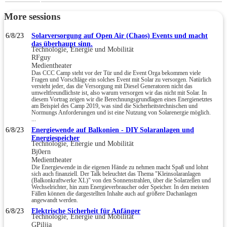
More sessions
6/8/23
Solarversorgung auf Open Air (Chaos) Events und macht
das überhaupt sinn.
Technologie, Energie und Mobilität
RFguy
Medientheater
Das CCC Camp steht vor der Tür und die Event Orga bekommen viele
Fragen und Vorschläge ein solches Event mit Solar zu versorgen. Natürlich
versteht jeder, das die Versorgung mit Diesel Generatoren nicht das
umweltfreundlichste ist, also warum versorgen wir das nicht mit Solar. In
diesem Vortrag zeigen wir die Berechnungsgrundlagen eines Energienetztes
am Beispiel des Camp 2019, was sind die Sicherheitstechnischen und
Normungs Anforderungen und ist eine Nutzung von Solarenergie möglich.
...
6/8/23
Energiewende auf Balkonien - DIY Solaranlagen und
Energiespeicher
Technologie, Energie und Mobilität
Bj0ern
Medientheater
Die Energiewende in die eigenen Hände zu nehmen macht Spaß und lohnt
sich auch finanziell. Der Talk beleuchtet das Thema "Kleinsolaranlagen
(Balkonkraftwerke XL)" von den Sonnenstrahlen, über die Solarzellen und
Wechselrichter, hin zum Energieverbraucher oder Speicher. In den meisten
Fällen können die dargestellten Inhalte auch auf größere Dachanlagen
angewandt werden.
6/8/23
Elektrische Sicherheit für Anfänger
Technologie, Energie und Mobilität
GPiljia