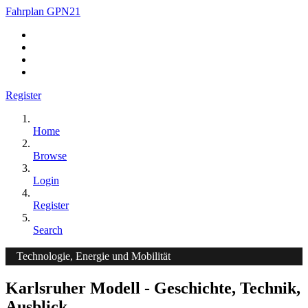
Fahrplan GPN21
Register
Home
Browse
Login
Register
Search
Technologie, Energie und Mobilität
Karlsruher Modell - Geschichte, Technik,
Ausblick