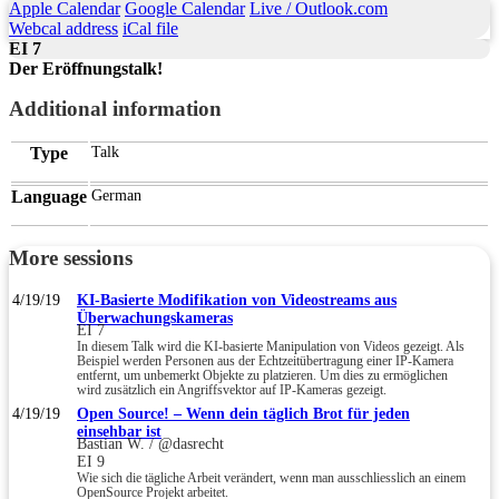
Apple Calendar
Google Calendar
Live / Outlook.com
Webcal address
iCal file
EI 7
Der Eröffnungstalk!
Additional information
Type
Talk
Language
German
More sessions
4/19/19
KI-Basierte Modifikation von Videostreams aus
Überwachungskameras
EI 7
In diesem Talk wird die KI-basierte Manipulation von Videos gezeigt. Als
Beispiel werden Personen aus der Echtzeitübertragung einer IP-Kamera
entfernt, um unbemerkt Objekte zu platzieren. Um dies zu ermöglichen
wird zusätzlich ein Angriffsvektor auf IP-Kameras gezeigt.
4/19/19
Open Source! – Wenn dein täglich Brot für jeden
einsehbar ist
Bastian W. / @dasrecht
EI 9
Wie sich die tägliche Arbeit verändert, wenn man ausschliesslich an einem
OpenSource Projekt arbeitet.