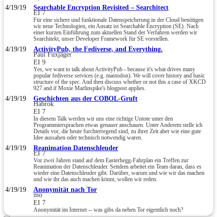
4/19/19
Searchable Encryption Revisited – Searchitect
EI 7
Für eine sichere und funktionale Datenspeicherung in der Cloud benötigen
wir neue Technologien, ein Ansatz ist Searchable Encryption (SE). Nach
einer kurzen Einführung zum aktuellen Stand der Verfahren werden wir
Searchitekt, unser Developer Framework für SE vorstellen.
4/19/19
ActivityPub, the Fediverse, and Everything.
Paul Fuxjäger
EI 9
Yes, we want to talk about ActivityPub - because it's what drives many
popular fediverse services (e.g. mastodon). We will cover history and basic
structure of the spec. And then discuss whether or not this a case of XKCD
927 and if Moxie Marlinspike's blogpost applies.
4/19/19
Geschichten aus der COBOL-Gruft
Habrok
EI 7
In diesem Talk werden wir uns eine richtige Untote unter den
Programmiersprachen etwas genauer anschauen. Unter Anderem stelle ich
Details vor, die heute furchterregend sind, zu ihrer Zeit aber wie eine gute
Idee aussahen oder technisch notwendig waren.
4/19/19
Reanimation Datenschleuder
EI 7
Vor zwei Jahren stand auf dem Easterhegg-Fahrplan ein Treffen zur
Reanimation der Datenschleuder. Seitdem arbeitet ein Team daran, dass es
wieder eine Datenschleuder gibt. Darüber, warum und wie wir das machen
und wie ihr das auch machen könnt, wollen wir reden.
4/19/19
Anonymität nach Tor
mo
EI 7
Anonymität im Internet -- was gibs da neben Tor eigentlich noch?