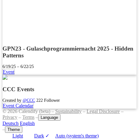
GPN23 - Gulaschprogrammiernacht 2025 - Hidden
Patterns
6/19/25 – 6/22/25
Event
CCC Events
Created by
@CCC
222 Follower
Event Calendar
© 2026 Calendify (beta) –
Sustainability
–
Legal Disclosure
–
Privacy
–
Terms
–
Language
Deutsch
English
–
Theme
Light
Dark
✓
Auto (system's theme)