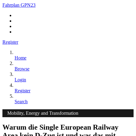
Fahrplan GPN23
Register
Home
Browse
Login
Register
Search
Mobility, Energy and Transformation
Warum die Single European Railway
Area kein D-Zug ist und was das mit