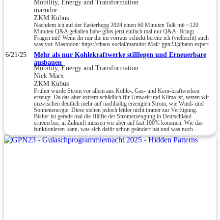
Mobility, Energy and Transformation
marudor
ZKM Kubus
Nachdem ich auf der Easterhegg 2024 einen 60 Minuten Talk mit ~120
Minuten Q&A gehalten habe gibts jetzt einfach mal nur Q&A. Bringt
Fragen mit! Wenn ihr mir die im vorraus schickt bereite ich (vielleicht) auch
was vor. Mastodon: https://chaos.social/marudor Mail: gpn23@bahn.expert
6/21/25
Mehr als nur Kohlekraftwerke stilllegen und Erneuerbare
ausbauen
Mobility, Energy and Transformation
Nick Marx
ZKM Kubus
Früher wurde Strom vor allem aus Kohle-, Gas- und Kern-kraftwerken
erzeugt. Da das aber extrem schädlich für Umwelt und Klima ist, setzen wir
inzwischen deutlich mehr auf nachhaltig erzeugten Strom, wie Wind- und
Sonnenenergie. Diese stehen jedoch leider nicht immer zur Verfügung.
Bisher ist gerade mal die Hälfte der Stromerzeugung in Deutschland
erneuerbar, in Zukunft müssen wir aber auf fast 100% kommen. Wie das
funktionieren kann, was sich dafür schon geändert hat und was noch ...