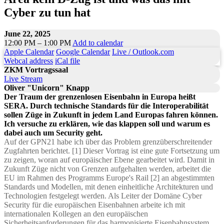
Cyber zu tun hat
June 22, 2025
12:00 PM – 1:00 PM
Add to calendar
Apple Calendar
Google Calendar
Live / Outlook.com
Webcal address
iCal file
ZKM Vortragssaal
Live Stream
Oliver "Unicorn" Knapp
Der Traum der grenzenlosen Eisenbahn in Europa heißt
SERA. Durch technische Standards für die Interoperabilität
sollen Züge in Zukunft in jedem Land Europas fahren können.
Ich versuche zu erklären, wie das klappen soll und warum es
dabei auch um Security geht.
Auf der GPN21 habe ich über das Problem grenzüberschreitender
Zugfahrten berichtet. [1] Dieser Vortrag ist eine gute Fortsetzung um
zu zeigen, woran auf europäischer Ebene gearbeitet wird. Damit in
Zukunft Züge nicht von Grenzen aufgehalten werden, arbeitet die
EU im Rahmen des Programms Europe's Rail [2] an abgestimmten
Standards und Modellen, mit denen einheitliche Architekturen und
Technologien festgelegt werden. Als Leiter der Domäne Cyber
Security für die europäischen Eisenbahnen arbeite ich mit
internationalen Kollegen an den europäischen
Sicherheitsanforderungen für das harmonisierte Eisenbahnsystem.