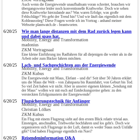
Auch wenn die Energiewende unaufhaltsam voran schreitet, brauchen wir
übergangsweise leider noch konventionelle Kraftwerke. Doch wie sehen
diese Kraftwerke hierzulande aus? Was waren Erfolge, was große
Fehlschläge? Wo geht der Trend hin? Und wie läuft das eigentlich mit dem
Kohleausstieg? Diese Fragen werde ich im Vortrag - anhand meiner
Webseite plantwatch.de - beantworten.
6/20/25
Wie man lange distanzen mit dem Rad zurück legen kann
und dabei spass hat.
Mobility, Energy and Transformation
madonius
ZKM Vortragssaal
Eine kleine Einführung ins Radfahren für all diejenigen die weiter als in die
Arbeit oder zum Bäcker fahren möchten.
6/20/25
Lach- und Sachgeschichten aus der Energiewende
Mobility, Energy and Transformation
ZKM Kubus
Die Energiewende mit Maus, Elefant – und dir! Seit über 50 Jahren erklärt
uns die Maus die Welt – von Zahnpasta bis Raumfahrt, von Geburt bis Tod.
So viel Zeit haben wir nicht. Aber in unserer eigenen kleinen „Sendung mit
der Maus“ wollen wir mit euch auf Entdeckungsreise gehen: zu den
versteckten Erfolgsmustern der Energiewende!
6/20/25
Flugsicherungstechnik für Anfänger
Mobility, Energy and Transformation
Christian Lölkes
ZKM Kubus
Ein Flug mit einem Flugzeug sieht auf den ersten Blick relativ trivial aus.
Einsteigen, anschnallen, Triebwerke hochfahren und los geht's. Doch wie
organisieren sich Flugzeuge in der Luft, damit es weder Staus noch Unfälle
gibt? Und haben Flugzeuge eigentlich ein Navi?
6/20/25
Reisendeninformation Q&A