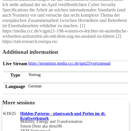
Ich stelle anhand der im April veröffentlichten Cyber Security
Specifications die Arbeit an solchen internationalen Standards (und
auch Normen) vor und versuche das recht komplexe Thema der
europäischen Zusammenarbeit zwischen Herstellern und Betreibern
im Eisenbahnsektor erfahrbar zu machen. [1]
https://media.ccc.de/v/gpn21-198-warum-es-leichter-ist-auslndische-
webseiten-aufzurufen-als-mit-dem-zug-ins-ausland-zu-fahren [2]
https://rail-research.europa.eu/
Additional information
Live Stream
https://streaming.media.ccc.de/gpn23/vortragssaal
Type
Vortrag
Language
German
More sessions
6/19/25
Hidden Patterns - plantwatch und Perlen im dt.
Kraftwerkspark
Mobility, Energy and Transformation
Simon Dietz aka dietzi96
ZKM Vortragssaal