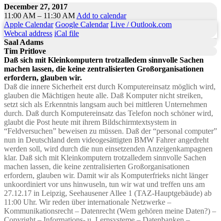
December 27, 2017
11:00 AM – 11:30 AM
Add to calendar
Apple Calendar
Google Calendar
Live / Outlook.com
Webcal address
iCal file
Saal Adams
Tim Pritlove
Daß sich mit Kleinkomputern trotzalledem sinnvolle Sachen
machen lassen, die keine zentralisierten Großorganisationen
erfordern, glauben wir.
Daß die innere Sicherheit erst durch Komputereinsatz möglich wird,
glauben die Mächtigen heute alle. Daß Komputer nicht streiken,
setzt sich als Erkenntnis langsam auch bei mittleren Unternehmen
durch. Daß durch Komputereinsatz das Telefon noch schöner wird,
glaubt die Post heute mit ihrem Bildschirmtextsystem in
“Feldversuchen” beweisen zu müssen. Daß der “personal computer”
nun in Deutschland dem videogesättigten BMW Fahrer angedreht
werden soll, wird durch die nun einsetzenden Anzeigenkampagnen
klar. Daß sich mit Kleinkomputern trotzalledem sinnvolle Sachen
machen lassen, die keine zentralisierten Großorganisationen
erfordern, glauben wir. Damit wir als Komputerfrieks nicht länger
unkoordiniert vor uns hinwuseln, tun wir wat und treffen uns am
27.12.17 in Leipzig, Seehausener Allee 1 (TAZ-Hauptgebäude) ab
11:00 Uhr. Wir reden über internationale Netzwerke –
Kommunikationsrecht – Datenrecht (Wem gehören meine Daten?) –
Copyright – Informations- u. Lernsysteme – Datenbanken –