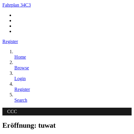
Fahrplan 34C3
Register
Home
Browse
Login
Register
Search
CCC
Eröffnung: tuwat