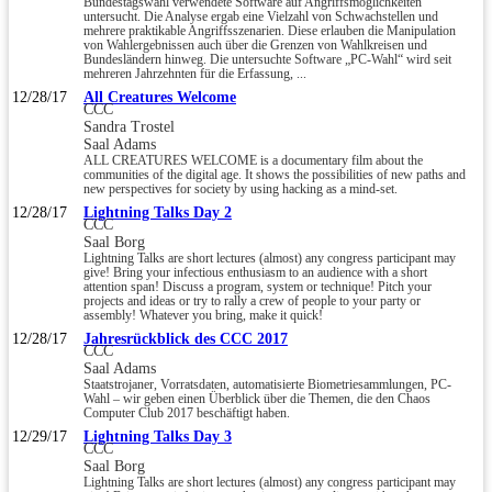
Bundestagswahl verwendete Software auf Angriffsmöglichkeiten
untersucht. Die Analyse ergab eine Vielzahl von Schwachstellen und
mehrere praktikable Angriffsszenarien. Diese erlauben die Manipulation
von Wahlergebnissen auch über die Grenzen von Wahlkreisen und
Bundesländern hinweg. Die untersuchte Software „PC-Wahl“ wird seit
mehreren Jahrzehnten für die Erfassung, ...
12/28/17
All Creatures Welcome
CCC
Sandra Trostel
Saal Adams
ALL CREATURES WELCOME is a documentary film about the
communities of the digital age. It shows the possibilities of new paths and
new perspectives for society by using hacking as a mind-set.
12/28/17
Lightning Talks Day 2
CCC
Saal Borg
Lightning Talks are short lectures (almost) any congress participant may
give! Bring your infectious enthusiasm to an audience with a short
attention span! Discuss a program, system or technique! Pitch your
projects and ideas or try to rally a crew of people to your party or
assembly! Whatever you bring, make it quick!
12/28/17
Jahresrückblick des CCC 2017
CCC
Saal Adams
Staatstrojaner, Vorratsdaten, automatisierte Biometriesammlungen, PC-
Wahl – wir geben einen Überblick über die Themen, die den Chaos
Computer Club 2017 beschäftigt haben.
12/29/17
Lightning Talks Day 3
CCC
Saal Borg
Lightning Talks are short lectures (almost) any congress participant may