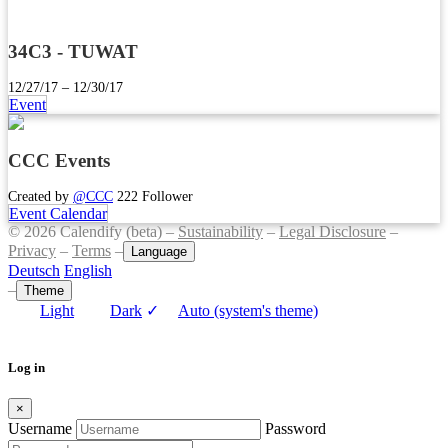
34C3 - TUWAT
12/27/17 – 12/30/17
Event
CCC Events
Created by
@CCC
222 Follower
Event Calendar
© 2026 Calendify (beta) –
Sustainability
–
Legal Disclosure
–
Privacy
–
Terms
–
Language
Deutsch
English
–
Theme
Light
Dark
✓
Auto (system's theme)
Log in
×
Username
Password