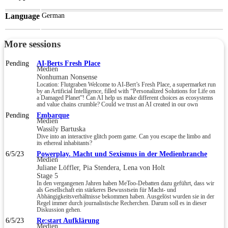
Language
German
More sessions
Pending
AI-Berts Fresh Place
Medien
Nonhuman Nonsense
Location: Flutgraben Welcome to AI-Bert’s Fresh Place, a supermarket run
by an Artificial Intelligence, filled with “Personalized Solutions for Life on
a Damaged Planet”! Can AI help us make different choices as ecosystems
and value chains crumble? Could we trust an AI created in our own
Pending
Embarque
Medien
Wassily Bartuska
Dive into an interactive glitch poem game. Can you escape the limbo and
its ethereal inhabitants?
6/5/23
Powerplay. Macht und Sexismus in der Medienbranche
Medien
Juliane Löffler, Pia Stendera, Lena von Holt
Stage 5
In den vergangenen Jahren haben MeToo-Debatten dazu geführt, dass wir
als Gesellschaft ein stärkeres Bewusstsein für Macht- und
Abhängigkeitsverhältnisse bekommen haben. Ausgelöst wurden sie in der
Regel immer durch journalistische Recherchen. Darum soll es in dieser
Diskussion gehen.
6/5/23
Re:start Aufklärung
Medien