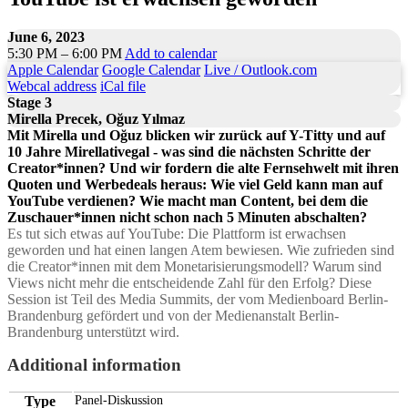
June 6, 2023
5:30 PM – 6:00 PM
Add to calendar
Apple Calendar
Google Calendar
Live / Outlook.com
Webcal address
iCal file
Stage 3
Mirella Precek, Oğuz Yılmaz
Mit Mirella und Oğuz blicken wir zurück auf Y-Titty und auf
10 Jahre Mirellativegal - was sind die nächsten Schritte der
Creator*innen? Und wir fordern die alte Fernsehwelt mit ihren
Quoten und Werbedeals heraus: Wie viel Geld kann man auf
YouTube verdienen? Wie macht man Content, bei dem die
Zuschauer*innen nicht schon nach 5 Minuten abschalten?
Es tut sich etwas auf YouTube: Die Plattform ist erwachsen
geworden und hat einen langen Atem bewiesen. Wie zufrieden sind
die Creator*innen mit dem Monetarisierungsmodell? Warum sind
Views nicht mehr die entscheidende Zahl für den Erfolg? Diese
Session ist Teil des Media Summits, der vom Medienboard Berlin-
Brandenburg gefördert und von der Medienanstalt Berlin-
Brandenburg unterstützt wird.
Additional information
Type
Panel-Diskussion