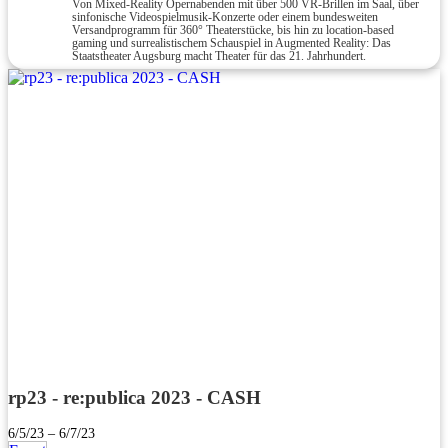
Von Mixed-Reality Opernabenden mit über 500 VR-Brillen im Saal, über
sinfonische Videospielmusik-Konzerte oder einem bundesweiten
Versandprogramm für 360° Theaterstücke, bis hin zu location-based
gaming und surrealistischem Schauspiel in Augmented Reality: Das
Staatstheater Augsburg macht Theater für das 21. Jahrhundert.
rp23 - re:publica 2023 - CASH
6/5/23 – 6/7/23