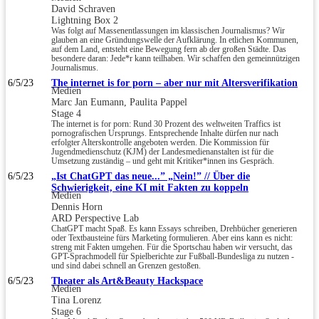
David Schraven
Lightning Box 2
Was folgt auf Massenentlassungen im klassischen Journalismus? Wir
glauben an eine Gründungswelle der Aufklärung. In etlichen Kommunen,
auf dem Land, entsteht eine Bewegung fern ab der großen Städte. Das
besondere daran: Jede*r kann teilhaben. Wir schaffen den gemeinnützigen
Journalismus.
6/5/23
The internet is for porn – aber nur mit Altersverifikation
Medien
Marc Jan Eumann, Paulita Pappel
Stage 4
The internet is for porn: Rund 30 Prozent des weltweiten Traffics ist
pornografischen Ursprungs. Entsprechende Inhalte dürfen nur nach
erfolgter Alterskontrolle angeboten werden. Die Kommission für
Jugendmedienschutz (KJM) der Landesmedienanstalten ist für die
Umsetzung zuständig – und geht mit Kritiker*innen ins Gespräch.
6/5/23
„Ist ChatGPT das neue...” „Nein!” // Über die
Schwierigkeit, eine KI mit Fakten zu koppeln
Medien
Dennis Horn
ARD Perspective Lab
ChatGPT macht Spaß. Es kann Essays schreiben, Drehbücher generieren
oder Textbausteine fürs Marketing formulieren. Aber eins kann es nicht:
streng mit Fakten umgehen. Für die Sportschau haben wir versucht, das
GPT-Sprachmodell für Spielberichte zur Fußball-Bundesliga zu nutzen -
und sind dabei schnell an Grenzen gestoßen.
6/5/23
Theater als Art&Beauty Hackspace
Medien
Tina Lorenz
Stage 6