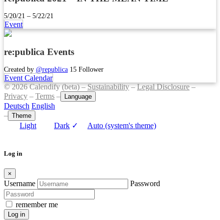
5/20/21 – 5/22/21
Event
re:publica Events
Created by
@republica
15 Follower
Event Calendar
© 2026 Calendify (beta) –
Sustainability
–
Legal Disclosure
–
Privacy
–
Terms
–
Language
Deutsch
English
–
Theme
Light
Dark
✓
Auto (system's theme)
Log in
×
Username
Password
remember me
Log in