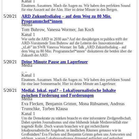
Kanal 1
Einatmen. Ausatmen. Mach die Augen zu. Wir haben den perfekten Sound
für eine Auszeit auf der Alm. Hier ist deine Minute in den Bergen.
5/20/21
ARD Zukunftsdialog – auf dem Weg zu 80 Mio.
Programmchef*innen
Media
Tom Buhrow, Vanessa Wormer, Jan Koch
Kanal 1
Wie sieht die ARD in 2030 aus? Auf der diesjährigen re:publica trifft der
ARD-Vorsitzende Tom Buhrow auf die Leiterin des Innovationslabor
„xLab“ im SWR Vanessa Wormer. Im Talk „ARD Zukunftsdialog – auf
dem Weg zu 80 Mio. Programmchef*innen“ diskutieren die beiden über die
Zukunft der ARD.
5/20/21
Deine Minute Pause am Lagerfeuer
Media
_ _
Kanal 1
Einatmen. Ausatmen. Mach die Augen zu. Wir haben den perfekten Sound
für eine laue Sommernacht. Hier ist deine Minute am Lagerfeuer.
5/20/21
Medial, lokal, egal? – Lokaljournalistische Inhalte
zwischen Förderung und Forderungen
Media
Eva Flecken, Benjamin Grimm, Mona Rübsamen, Andreas
Trunschke, Torben Klausa
Kanal 1
Um die Demokratie zu stärken braucht es eine informierte Zivilgesellschaft.
Dabei spielen Journalismus und eine blühende lokale Medienvielfalt eine
tragende Rolle. Doch warum brauchen wir gut recherchierte
lokaljournalistische Angebote, in ländlichen Räumen genauso wie in
Großstädten? Eva Flecken und Benjamin Grimm geben uns Antworten und
erklären, warum Lokaljournalismus dringend gefördert und gefordert