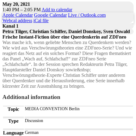
May 20, 2021
1:40 PM – 2:05 PM
Add to calendar
Apple Calendar
Google Calendar
Live / Outlook.com
Webcal address
iCal file
Kanal 1
Petra Tilger, Christian Schiffer, Daniel Donskoy, Sven Oswald
Frische Instant-Fiction über eine Querdenkerin auf ZDFneo
Was mache ich, wenn geliebte Menschen zu Querdenkern werden?
Wie wird aus Verschwörungstheorien eine ZDFneo-Serie? Und wie
reagiert das Netz auf ein solches Format? Diese Fragen thematisiert
das Panel „Wach auf, Schlafschaf!“ zur ZDFneo Serie
„Schlafschafe“. In der Session sprechen Redakteurin Petra Tilger,
Hauptdarsteller Daniel Donskoy sowie&nbsp;
Verschwörungstheorie-Experte Christian Schiffer unter anderem
über Querdenker und die Herausforderung, eine Serie innerhalb
kürzester Zeit zur Ausstrahlung zu bringen.
Additional information
Topic
MEDIA CONVENTION Berlin
Type
Discussion
Language
German