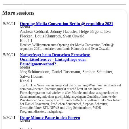
More sessions
5/20/21
Opening Media Convention Berlin @ re:publica 2021
Media
Andreas Gebhard, Johnny Haeusler, Helge Jürgens, Eva
Flecken, Louis Klamroth, Sven Oswald
Kanal 1
Herzlich Willkommen zum Opening der Media Convention Berlin @
re:publica 2021, moderiert von Louis Klamroth und Sven Oswald.
5/20/21
Nachgefragt beim Deutschen Fernsehen:
Qualitätsoffensive - Eintagsfliege oder
Paradigmenwechsel?
Media
Jörg Schönenborn, Daniel Rosemann, Stephan Schmitter,
Salwa Houmsi
Kanal 1
Top Of The News waren lange Zeit die Streaming-Wars: Wer setzt sich auf
dem non-linearen Streamingmarkt durch? Jetzt ist das lineare
Fernsehprogramm mal wieder in aller Munde, und dass ausgerechnet im
Zusammenhang mit einer großflächig angelegten Qualitätsoffensive der
Privatsender. Wie reagiert der Öffentlich-Rechtliche-Rundfunk? Wir haben
bei Daniel Rosemann, ProSieben Senderchef, Stephan Schmitter,
Geschäftsführer RTL NEWS und Jörg Schönenborn, WDR
Programmdirektor, nachgefragt.
5/20/21
Deine Minute Pause in den Bergen
Media
_ _