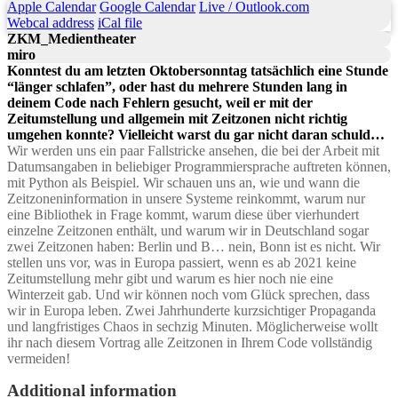
Apple Calendar
Google Calendar
Live / Outlook.com
Webcal address
iCal file
ZKM_Medientheater
miro
Konntest du am letzten Oktobersonntag tatsächlich eine Stunde
“länger schlafen”, oder hast du mehrere Stunden lang in
deinem Code nach Fehlern gesucht, weil er mit der
Zeitumstellung und allgemein mit Zeitzonen nicht richtig
umgehen konnte? Vielleicht warst du gar nicht daran schuld…
Wir werden uns ein paar Fallstricke ansehen, die bei der Arbeit mit
Datumsangaben in beliebiger Programmiersprache auftreten können,
mit Python als Beispiel. Wir schauen uns an, wie und wann die
Zeitzoneninformation in unsere Systeme reinkommt, warum nur
eine Bibliothek in Frage kommt, warum diese über vierhundert
einzelne Zeitzonen enthält, und warum wir in Deutschland sogar
zwei Zeitzonen haben: Berlin und B… nein, Bonn ist es nicht. Wir
stellen uns vor, was in Europa passiert, wenn es ab 2021 keine
Zeitumstellung mehr gibt und warum es hier noch nie eine
Winterzeit gab. Und wir können noch vom Glück sprechen, dass
wir in Europa leben. Zwei Jahrhunderte kurzsichtiger Propaganda
und langfristiges Chaos in sechzig Minuten. Möglicherweise wollt
ihr nach diesem Vortrag alle Zeitzonen in Ihrem Code vollständig
vermeiden!
Additional information