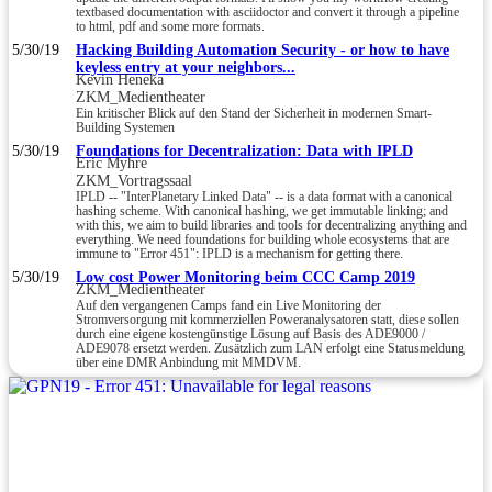
textbased documentation with asciidoctor and convert it through a pipeline
to html, pdf and some more formats.
5/30/19
Hacking Building Automation Security - or how to have
keyless entry at your neighbors...
Kevin Heneka
ZKM_Medientheater
Ein kritischer Blick auf den Stand der Sicherheit in modernen Smart-
Building Systemen
5/30/19
Foundations for Decentralization: Data with IPLD
Eric Myhre
ZKM_Vortragssaal
IPLD -- "InterPlanetary Linked Data" -- is a data format with a canonical
hashing scheme. With canonical hashing, we get immutable linking; and
with this, we aim to build libraries and tools for decentralizing anything and
everything. We need foundations for building whole ecosystems that are
immune to "Error 451": IPLD is a mechanism for getting there.
5/30/19
Low cost Power Monitoring beim CCC Camp 2019
ZKM_Medientheater
Auf den vergangenen Camps fand ein Live Monitoring der
Stromversorgung mit kommerziellen Poweranalysatoren statt, diese sollen
durch eine eigene kostengünstige Lösung auf Basis des ADE9000 /
ADE9078 ersetzt werden. Zusätzlich zum LAN erfolgt eine Statusmeldung
über eine DMR Anbindung mit MMDVM.