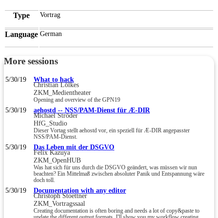
Type
Vortrag
Language
German
More sessions
5/30/19
What to hack
Christian Lölkes
ZKM_Medientheater
Opening and overview of the GPN19
5/30/19
aehostd -- NSS/PAM-Dienst für Æ-DIR
Michael Ströder
HfG_Studio
Dieser Vortag stellt aehostd vor, ein speziell für Æ-DIR angepasster
NSS/PAM-Dienst.
5/30/19
Das Leben mit der DSGVO
Felix Kazuya
ZKM_OpenHUB
Was hat sich für uns durch die DSGVO geändert, was müssen wir nun
beachten? Ein Mittelmaß zwischen absoluter Panik und Entspannung wäre
doch toll.
5/30/19
Documentation with any editor
Christoph Stoettner
ZKM_Vortragssaal
Creating documentation is often boring and needs a lot of copy&paste to
update the different output formats. I'll show you my workflow creating