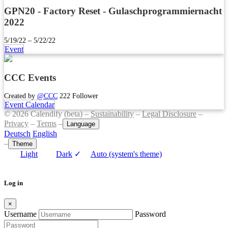
GPN20 - Factory Reset - Gulaschprogrammiernacht
2022
5/19/22 – 5/22/22
Event
CCC Events
Created by
@CCC
222 Follower
Event Calendar
© 2026 Calendify (beta) –
Sustainability
–
Legal Disclosure
–
Privacy
–
Terms
–
Language
Deutsch
English
–
Theme
Light
Dark
✓
Auto (system's theme)
Log in
×
Username
Password