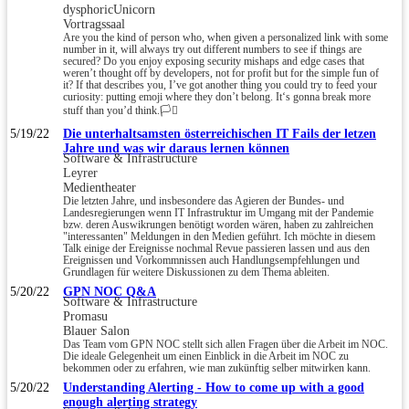
dysphoricUnicorn
Vortragssaal
Are you the kind of person who, when given a personalized link with some
number in it, will always try out different numbers to see if things are
secured? Do you enjoy exposing security mishaps and edge cases that
weren’t thought off by developers, not for profit but for the simple fun of
it? If that describes you, I’ve got another thing you could try to feed your
curiosity: putting emoji where they don’t belong. It‘s gonna break more
stuff than you’d think.🏳️‍⚧️
5/19/22
Die unterhaltsamsten österreichischen IT Fails der letzen
Jahre und was wir daraus lernen können
Software & Infrastructure
Leyrer
Medientheater
Die letzten Jahre, und insbesondere das Agieren der Bundes- und
Landesregierungen wenn IT Infrastruktur im Umgang mit der Pandemie
bzw. deren Auswikrungen benötigt worden wären, haben zu zahlreichen
"interessanten" Meldungen in den Medien geführt. Ich möchte in diesem
Talk einige der Ereignisse nochmal Revue passieren lassen und aus den
Ereignissen und Vorkommnissen auch Handlungsempfehlungen und
Grundlagen für weitere Diskussionen zu dem Thema ableiten.
5/20/22
GPN NOC Q&A
Software & Infrastructure
Promasu
Blauer Salon
Das Team vom GPN NOC stellt sich allen Fragen über die Arbeit im NOC.
Die ideale Gelegenheit um einen Einblick in die Arbeit im NOC zu
bekommen oder zu erfahren, wie man zukünftig selber mitwirken kann.
5/20/22
Understanding Alerting - How to come up with a good
enough alerting strategy