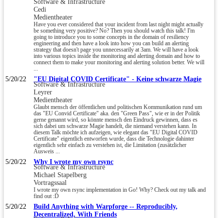
Software & Infrastructure
Cedi
Medientheater
Have you ever considered that your incident from last night might actually
be something very positive? No? Then you should watch this talk! I'm
going to introduce you to some concepts in the domain of resiliency
engineering and then have a look into how you can build an alerting
strategy that doesn't page you unnecessarily at 3am. We will have a look
into various topics inside the monitoring and alerting domain and how to
connect them to make your monitoring and alerting solution better. We will
...
5/20/22
"EU Digital COVID Certificate" - Keine schwarze Magie
Software & Infrastructure
Leyrer
Medientheater
Glaubt mensch der öffentlichen und politischen Kommunikation rund um
das "EU Convid Certificate" aka. den "Green Pass", wie er in der Politik
gerne genannt wird, so könnte mensch den Eindruck gewinnen, dass es
sich dabei um schwarze Magie handelt, die niemand verstehen kann. In
diesem Talk möchte ich aufzeigen, wie elegant das "EU Digital COVID
Certificate" eigentlich entworfen wurde, dass die Technologie dahinter
eigentlich sehr einfach zu verstehen ist, die Limitation (zusätzlicher
Ausweis ...
5/20/22
Why I wrote my own rsync
Software & Infrastructure
Michael Stapelberg
Vortragssaal
I wrote my own rsync implementation in Go! Why? Check out my talk and
find out :D
5/20/22
Build Anything with Warpforge -- Reproducibly,
Decentralized, With Friends