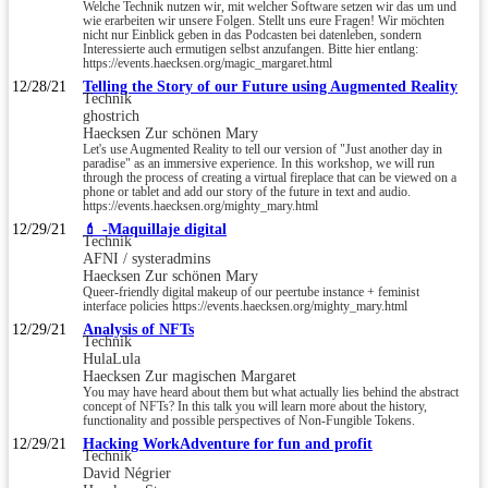
Welche Technik nutzen wir, mit welcher Software setzen wir das um und
wie erarbeiten wir unsere Folgen. Stellt uns eure Fragen! Wir möchten
nicht nur Einblick geben in das Podcasten bei datenleben, sondern
Interessierte auch ermutigen selbst anzufangen. Bitte hier entlang:
https://events.haecksen.org/magic_margaret.html
12/28/21
Telling the Story of our Future using Augmented Reality
Technik
ghostrich
Haecksen Zur schönen Mary
Let's use Augmented Reality to tell our version of "Just another day in
paradise" as an immersive experience. In this workshop, we will run
through the process of creating a virtual fireplace that can be viewed on a
phone or tablet and add our story of the future in text and audio.
https://events.haecksen.org/mighty_mary.html
12/29/21
💄 -Maquillaje digital
Technik
AFNI / systeradmins
Haecksen Zur schönen Mary
Queer-friendly digital makeup of our peertube instance + feminist
interface policies https://events.haecksen.org/mighty_mary.html
12/29/21
Analysis of NFTs
Technik
HulaLula
Haecksen Zur magischen Margaret
You may have heard about them but what actually lies behind the abstract
concept of NFTs? In this talk you will learn more about the history,
functionality and possible perspectives of Non-Fungible Tokens.
12/29/21
Hacking WorkAdventure for fun and profit
Technik
David Négrier