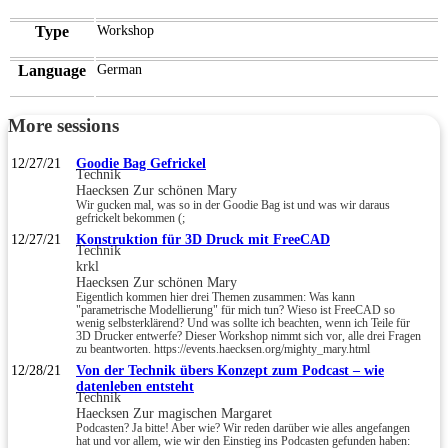
Type
Workshop
Language
German
More sessions
12/27/21
Goodie Bag Gefrickel
Technik
Haecksen Zur schönen Mary
Wir gucken mal, was so in der Goodie Bag ist und was wir daraus
gefrickelt bekommen (;
12/27/21
Konstruktion für 3D Druck mit FreeCAD
Technik
krkl
Haecksen Zur schönen Mary
Eigentlich kommen hier drei Themen zusammen: Was kann
"parametrische Modellierung" für mich tun? Wieso ist FreeCAD so
wenig selbsterklärend? Und was sollte ich beachten, wenn ich Teile für
3D Drucker entwerfe? Dieser Workshop nimmt sich vor, alle drei Fragen
zu beantworten. https://events.haecksen.org/mighty_mary.html
12/28/21
Von der Technik übers Konzept zum Podcast – wie
datenleben entsteht
Technik
Haecksen Zur magischen Margaret
Podcasten? Ja bitte! Aber wie? Wir reden darüber wie alles angefangen
hat und vor allem, wie wir den Einstieg ins Podcasten gefunden haben: