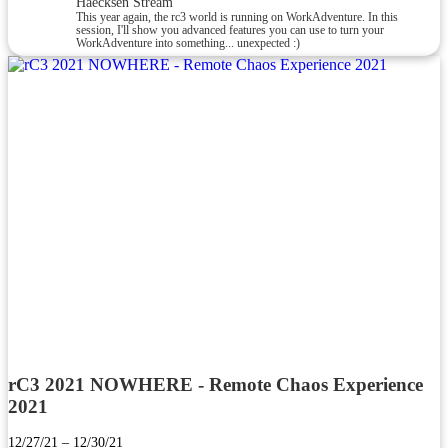
Haecksen Stream
This year again, the rc3 world is running on WorkAdventure. In this
session, I'll show you advanced features you can use to turn your
WorkAdventure into something... unexpected :)
rC3 2021 NOWHERE - Remote Chaos Experience
2021
12/27/21 – 12/30/21