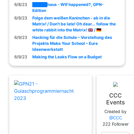
6/8/23
█████haus - Wtf happened?, GPN-
Edition
6/9/23
Folge dem weißen Kaninchen - ab in die
Matrix! / Don't be late! Oh dear... follow the
white rabbit into the Matrix! 🇬🇧 / 🇩🇪
6/9/23
Hacking für die Schule – Vorstellung des
Projekts Make Your School – Eure
Ideenwerkstatt
6/9/23
Making the Leaks Flow on a Budget
CCC
Events
Created by
@CCC
222 Follower