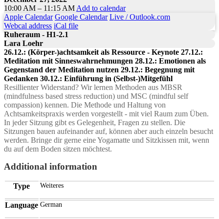
10:00 AM – 11:15 AM
Add to calendar
Apple Calendar
Google Calendar
Live / Outlook.com
Webcal address
iCal file
Ruheraum - H1-2.1
Lara Loehr
26.12.: (Körper-)achtsamkeit als Ressource - Keynote 27.12.:
Meditation mit Sinneswahrnehmungen 28.12.: Emotionen als
Gegenstand der Meditation nutzen 29.12.: Begegnung mit
Gedanken 30.12.: Einführung in (Selbst-)Mitgefühl
Resillienter Widerstand? Wir lernen Methoden aus MBSR
(mindfulness based stress reduction) und MSC (mindful self
compassion) kennen. Die Methode und Haltung von
Achtsamkeitspraxis werden vorgestellt - mit viel Raum zum Üben.
In jeder Sitzung gibt es Gelegenheit, Fragen zu stellen. Die
Sitzungen bauen aufeinander auf, können aber auch einzeln besucht
werden. Bringe dir gerne eine Yogamatte und Sitzkissen mit, wenn
du auf dem Boden sitzen möchtest.
Additional information
Type
Weiteres
Language
German