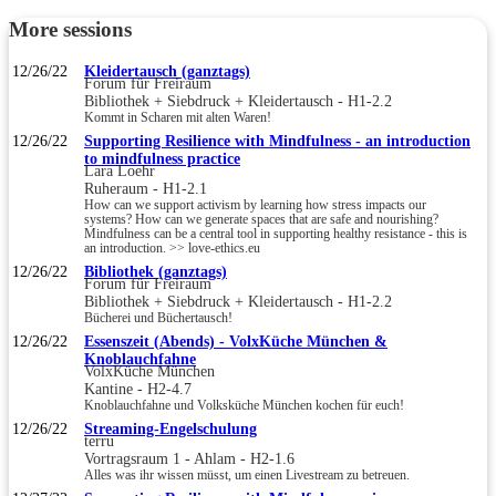
More sessions
12/26/22
Kleidertausch (ganztags)
Forum für Freiraum
Bibliothek + Siebdruck + Kleidertausch - H1-2.2
Kommt in Scharen mit alten Waren!
12/26/22
Supporting Resilience with Mindfulness - an introduction
to mindfulness practice
Lara Loehr
Ruheraum - H1-2.1
How can we support activism by learning how stress impacts our
systems? How can we generate spaces that are safe and nourishing?
Mindfulness can be a central tool in supporting healthy resistance - this is
an introduction. >> love-ethics.eu
12/26/22
Bibliothek (ganztags)
Forum für Freiraum
Bibliothek + Siebdruck + Kleidertausch - H1-2.2
Bücherei und Büchertausch!
12/26/22
Essenszeit (Abends) - VolxKüche München &
Knoblauchfahne
VolxKüche München
Kantine - H2-4.7
Knoblauchfahne und Volksküche München kochen für euch!
12/26/22
Streaming-Engelschulung
terru
Vortragsraum 1 - Ahlam - H2-1.6
Alles was ihr wissen müsst, um einen Livestream zu betreuen.