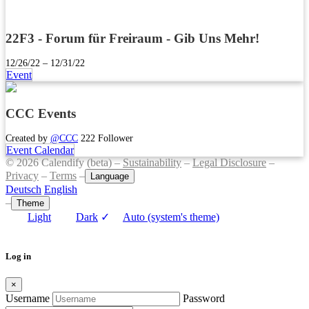
22F3 - Forum für Freiraum - Gib Uns Mehr!
12/26/22 – 12/31/22
Event
CCC Events
Created by
@CCC
222 Follower
Event Calendar
© 2026 Calendify (beta) –
Sustainability
–
Legal Disclosure
–
Privacy
–
Terms
–
Language
Deutsch
English
–
Theme
Light
Dark
✓
Auto (system's theme)
Log in
×
Username
Password