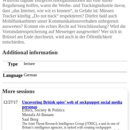
Während digitale Bürgerrechtsorganisationen auf eine starke
Regulierung hoffen, warnt die Werbe- und Trackingindustrie davor,
dass „das Internet, wie wir es kennen“, in Gefahr ist: Müssen
Tracker künftig „Do not track“ respektieren? Dürfen bald auch
Mobilfunkanbieter unser Kommunikationsverhalten unbegrenzt
auswerten? Kommt ein echtes Recht auf Verschlüsselung? Wird die
Vorratsdatenspeicherung auf Messenger ausgeweitet? Wer sich in
Brüssel am Ende durchsetzt, wird auch in der Öffentlichkeit
entschieden.
Additional information
Type
lecture
Language
German
More sessions
12/27/17
Uncovering British spies’ web of sockpuppet social media
personas
Ethics, Society & Politics
Mustafa Al-Bassam
Saal Borg
The Joint Threat Research Intelligence Group (JTRIG), a unit in one of
Britain’s intelligence agencies, is tasked with creating sockpuppet