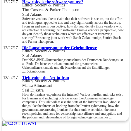
12/27/17
How risky is the software you use?
Ethics, Society & Politics
Tim Carstens & Parker Thompson
Saal Adams
Software vendors like to claim that their software is secure, but the effort
and techniques applied to this end vary significantly across the industry.
From an end-user's perspective, how do you identify those vendors who
are effective at securing their software? From a vendor's perspective, how
do you identify those techniques which are effective at improving
security? Presenting joint work with Sarah Zatko, mudge, Patrick Stach,
and Parker Thompson.
12/27/17
Die Lauschprogramme der Geheimdienste
Ethics, Society & Politics
Saal Adams
Der NSA-BND-Untersuchungsausschuss des Deutschen Bundestags ist
zu Ende. Da bietet es sich an, nun auf die gesammelten
Geheimdienstskandale und die Reaktionen auf die Enthüllungen
zurückzublicken.
12/27/17
Tightening the Net in Iran
Ethics, Society & Politics
Mahsa Alimardani
Saal Dijkstra
How do Iranians experience the Internet? Various hurdles and risks exist
for Iranians and including outside actors like American technology
companies. This talk will assess the state of the Internet in Iran, discuss
things like the threats of hacking from the Iranian cyber army; how the
government are arresting Iranians for their online activities; the most
recent policies and laws for censorship, surveillance and encryption; and
the policies and relationships of foreign technology companies ...