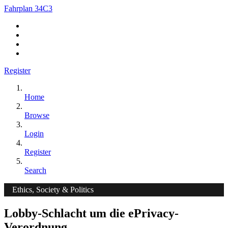
Fahrplan 34C3
Register
Home
Browse
Login
Register
Search
Ethics, Society & Politics
Lobby-Schlacht um die ePrivacy-
Verordnung