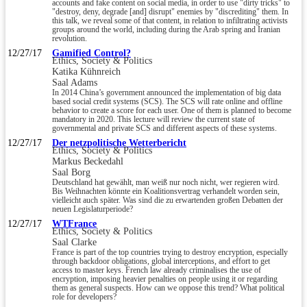
accounts and fake content on social media, in order to use "dirty tricks" to
"destroy, deny, degrade [and] disrupt" enemies by "discrediting" them. In
this talk, we reveal some of that content, in relation to infiltrating activists
groups around the world, including during the Arab spring and Iranian
revolution.
12/27/17
Gamified Control?
Ethics, Society & Politics
Katika Kühnreich
Saal Adams
In 2014 China’s government announced the implementation of big data
based social credit systems (SCS). The SCS will rate online and offline
behavior to create a score for each user. One of them is planned to become
mandatory in 2020. This lecture will review the current state of
governmental and private SCS and different aspects of these systems.
12/27/17
Der netzpolitische Wetterbericht
Ethics, Society & Politics
Markus Beckedahl
Saal Borg
Deutschland hat gewählt, man weiß nur noch nicht, wer regieren wird.
Bis Weihnachten könnte ein Koalitionsvertrag verhandelt worden sein,
vielleicht auch später. Was sind die zu erwartenden großen Debatten der
neuen Legislaturperiode?
12/27/17
WTFrance
Ethics, Society & Politics
Saal Clarke
France is part of the top countries trying to destroy encryption, especially
through backdoor obligations, global interceptions, and effort to get
access to master keys. French law already criminalises the use of
encryption, imposing heavier penalties on people using it or regarding
them as general suspects. How can we oppose this trend? What political
role for developers?