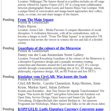
Location: Walkingact The futures thread at re:publica includes an off-stage
activity offered by Agence Future (AF). AF is a long-term collaboration
between photographer Bram Goots and futurist Maya Van Leemput. With
a unique blend of conversation and image-based approaches they collect,
study, co-create, test and share images of the futures.
Pending
From The Main Square
Politik & Gesellschaft
Pedro Harres
Location: Arena Club – Media Parcours A compact illustration of social
disruption. A civilization blossoms, with all its contradictions, only to
become a danger to itself. "From The Main Square" is an interactive VR
experience that invites the viewer to witness the rise and fall of a divided
society.
Pending
Guardians of the colours of the Metaverse
Politik & Gesellschaft
Danny van der Laan Amsterdam Street Gallery
Location: Festsaal Kreuzberg Guardians of the colours of the Metaverse is
a disruptive Experience design and a nomadic invention creating
connection and rhizomes around the Cash theme of rp23. It’s concept
unfolds through a transmedia storytelling mix of Art, 3D design, music,
philosophy, experience design, AR, an 8D Podcast and free NFT’s.
Pending
Kiezlabor vom CityLAB: Was kostet die Stadt
Politik & Gesellschaft
CityLAB Berlin , Carolin Clausnitzer, Katja Hermes, Anne
Kruse, Markus Sperl, Julian Zefferer
Komm zum Kiezlabor - dem Tiny House für digitale Transformation! Wir
fragen “Was kostet die Stadt?” und geben Antworten mit Ansätzen wie
Open Data, Service Design, Open Source und Smart City. Egal ob
Verwaltung, Zivilgesellschaft oder einfach Berliner:in - bei unserem
Programm mit Workshops, Maker-Space und Talks ist für alle etwas dabei.
Pending
KOPFGELD. Ludic Eigenface Currency Converter game