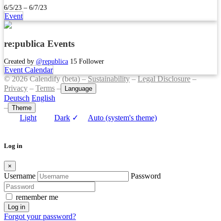
6/5/23 – 6/7/23
Event
re:publica Events
Created by
@republica
15 Follower
Event Calendar
© 2026 Calendify (beta) –
Sustainability
–
Legal Disclosure
–
Privacy
–
Terms
–
Language
Deutsch
English
–
Theme
Light
Dark
✓
Auto (system's theme)
Log in
×
Username
Password
remember me
Log in
Forgot your password?