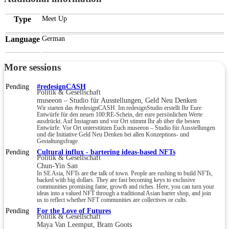
Type
Meet Up
Language
German
More sessions
Pending
#redesignCASH
Politik & Gesellschaft
museeon – Studio für Ausstellungen, Geld Neu Denken
Wir starten das #redesignCASH. Im redesignStudio erstellt Ihr Eure
Entwürfe für den neuen 100:RE-Schein, der eure persönlichen Werte
ausdrückt. Auf Instagram und vor Ort stimmt Ihr ab über die besten
Entwürfe. Vor Ort unterstützen Euch museeon – Studio für Ausstellungen
und die Initiative Geld Neu Denken bei allen Konzeptions- und
Gestaltungsfrage.
Pending
Cultural influx - bartering ideas-based NFTs
Politik & Gesellschaft
Chun-Yin San
In SE Asia, NFTs are the talk of town. People are rushing to build NFTs,
backed with big dollars. They are fast becoming keys to exclusive
communities promising fame, growth and riches. Here, you can turn your
ideas into a valued NFT through a traditional Asian barter shop, and join
us to reflect whether NFT communities are collectives or cults.
Pending
For the Love of Futures
Politik & Gesellschaft
Maya Van Leemput, Bram Goots