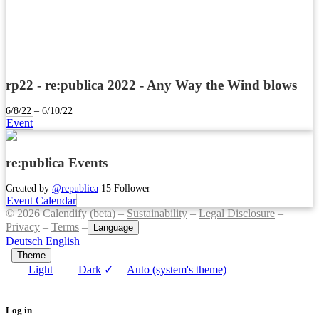
rp22 - re:publica 2022 - Any Way the Wind blows
6/8/22 – 6/10/22
Event
re:publica Events
Created by
@republica
15 Follower
Event Calendar
© 2026 Calendify (beta) –
Sustainability
–
Legal Disclosure
–
Privacy
–
Terms
–
Language
Deutsch
English
–
Theme
Light
Dark
✓
Auto (system's theme)
Log in