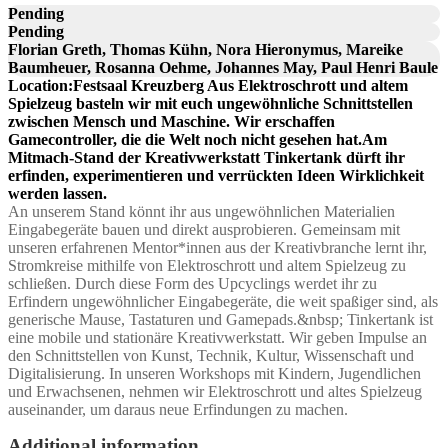
Pending
Pending
Florian Greth, Thomas Kühn, Nora Hieronymus, Mareike
Baumheuer, Rosanna Oehme, Johannes May, Paul Henri Baule
Location:Festsaal Kreuzberg Aus Elektroschrott und altem
Spielzeug basteln wir mit euch ungewöhnliche Schnittstellen
zwischen Mensch und Maschine. Wir erschaffen
Gamecontroller, die die Welt noch nicht gesehen hat.Am
Mitmach-Stand der Kreativwerkstatt Tinkertank dürft ihr
erfinden, experimentieren und verrückten Ideen Wirklichkeit
werden lassen.
An unserem Stand könnt ihr aus ungewöhnlichen Materialien
Eingabegeräte bauen und direkt ausprobieren. Gemeinsam mit
unseren erfahrenen Mentor*innen aus der Kreativbranche lernt ihr,
Stromkreise mithilfe von Elektroschrott und altem Spielzeug zu
schließen. Durch diese Form des Upcyclings werdet ihr zu
Erfindern ungewöhnlicher Eingabegeräte, die weit spaßiger sind, als
generische Mause, Tastaturen und Gamepads.&nbsp; Tinkertank ist
eine mobile und stationäre Kreativwerkstatt. Wir geben Impulse an
den Schnittstellen von Kunst, Technik, Kultur, Wissenschaft und
Digitalisierung. In unseren Workshops mit Kindern, Jugendlichen
und Erwachsenen, nehmen wir Elektroschrott und altes Spielzeug
auseinander, um daraus neue Erfindungen zu machen.
Additional information