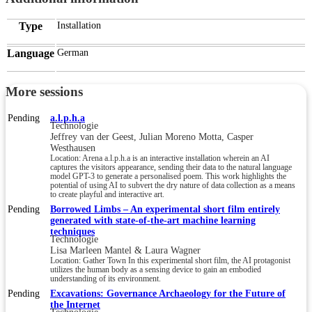
Type
Installation
Language
German
More sessions
Pending
a.l.p.h.a
Technologie
Jeffrey van der Geest, Julian Moreno Motta, Casper
Westhausen
Location: Arena a.l.p.h.a is an interactive installation wherein an AI
captures the visitors appearance, sending their data to the natural language
model GPT-3 to generate a personalised poem. This work highlights the
potential of using AI to subvert the dry nature of data collection as a means
to create playful and interactive art.
Pending
Borrowed Limbs – An experimental short film entirely
generated with state-of-the-art machine learning
techniques
Technologie
Lisa Marleen Mantel & Laura Wagner
Location: Gather Town In this experimental short film, the AI protagonist
utilizes the human body as a sensing device to gain an embodied
understanding of its environment.
Pending
Excavations: Governance Archaeology for the Future of
the Internet