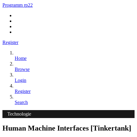
Programm rp22
Register
Home
Browse
Login
Register
Search
Technologie
Human Machine Interfaces [Tinkertank]