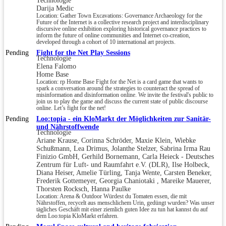
Technologie
Darija Medic
Location: Gather Town Excavations: Governance Archaeology for the
Future of the Internet is a collective research project and interdisciplinary
discursive online exhibition exploring historical governance practices to
inform the future of online communities and Internet co-creation,
developed through a cohort of 10 international art projects.
Pending
Fight for the Net Play Sessions
Technologie
Elena Falomo
Home Base
Location: rp Home Base Fight for the Net is a card game that wants to
spark a conversation around the strategies to counteract the spread of
misinformation and disinformation online. We invite the festival's public to
join us to play the game and discuss the current state of public discourse
online. Let’s fight for the net!
Pending
Loo:topia - ein KloMarkt der Möglichkeiten zur Sanitär-
und Nährstoffwende
Technologie
Ariane Krause, Corinna Schröder, Maxie Klein, Wiebke
Schußmann, Lea Drimus, Jolanthe Stelzer, Sabrina Irma Rau
Finizio GmbH, Gerhild Bornemann, Carla Heieck - Deutsches
Zentrum für Luft- und Raumfahrt e.V. (DLR), Ilse Holbeck,
Diana Heiser, Amelie Türling, Tanja Wente, Carsten Beneker,
Frederik Gottemeyer, Georgia Chaniotaki , Mareike Mauerer,
Thorsten Rocksch, Hanna Paulke
Location: Arena & Outdoor Würdest du Tomaten essen, die mit
Nährstoffen, recycelt aus menschlichem Urin, gedüngt wurden? Was unser
tägliches Geschäft mit einer ziemlich guten Idee zu tun hat kannst du auf
dem Loo:topia KloMarkt erfahren.