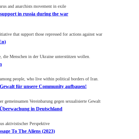
larus and anarchists movement in exile
 support in russia during the war
tiative that support those repressed for actions against war
En)
te, die Menschen in der Ukraine unterstützen wollen.
n
 among people, who live within political borders of Iran.
e Gewalt für unsere Community aufbauen!
er gemeinsamen Vereinbarung gegen sexualisierte Gewalt
r Überwachung in Deutschland
 aktivistischer Perspektive
age To The Aliens (2023)