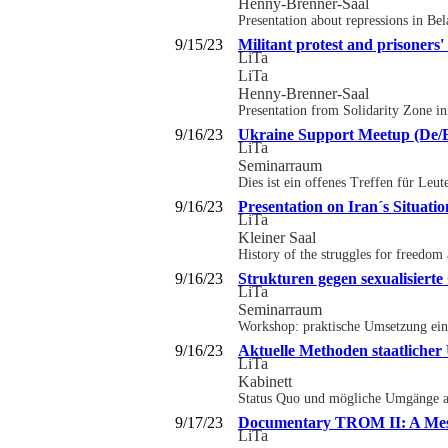
Henny-Brenner-Saal
Presentation about repressions in Be
9/15/23
Militant protest and prisoners'
LiTa
LiTa
Henny-Brenner-Saal
Presentation from Solidarity Zone ini
9/16/23
Ukraine Support Meetup (De/
LiTa
Seminarraum
Dies ist ein offenes Treffen für Leu
9/16/23
Presentation on Iran´s Situatio
LiTa
Kleiner Saal
History of the struggles for freedom
9/16/23
Strukturen gegen sexualisiert
LiTa
Seminarraum
Workshop: praktische Umsetzung ein
9/16/23
Aktuelle Methoden staatliche
LiTa
Kabinett
Status Quo und mögliche Umgänge aus
9/17/23
Documentary TROM II: A Mess
LiTa