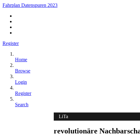
Fahrplan Datenspuren 2023
Register
Home
Browse
Login
Register
Search
LiTa
revolutionäre Nachbarscha