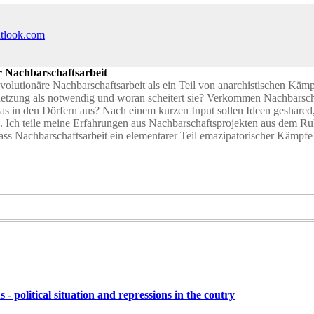
utlook.com
r Nachbarschaftsarbeit
volutionäre Nachbarschaftsarbeit als ein Teil von anarchistischen Kä
netzung als notwendig und woran scheitert sie? Verkommen Nachbarsch
t das in den Dörfern aus? Nach einem kurzen Input sollen Ideen geshare
. Ich teile meine Erfahrungen aus Nachbarschaftsprojekten aus dem Ru
s Nachbarschaftsarbeit ein elementarer Teil emazipatorischer Kämpfe se
s - political situation and repressions in the coutry