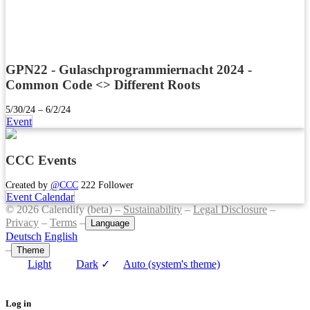
GPN22 - Gulaschprogrammiernacht 2024 -
Common Code <> Different Roots
5/30/24 – 6/2/24
Event
CCC Events
Created by
@CCC
222 Follower
Event Calendar
© 2026 Calendify (beta) –
Sustainability
–
Legal Disclosure
–
Privacy
–
Terms
–
Language
Deutsch
English
–
Theme
Light
Dark
✓
Auto (system's theme)
Log in