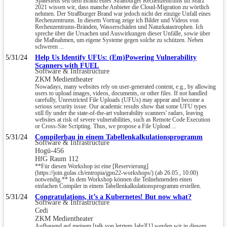
Spätestens seit dem Brand eines Straßburger Rechenzentrums im März
2021 wissen wir, dass manche Anbieter die Cloud-Migration zu wörtlich
nehmen. Der Straßburger Brand war jedoch nicht der einzige Unfall eines
Rechenzentrums. In diesem Vortrag zeige ich Bilder und Videos von
Rechenzentrums-Bränden, Wasserschäden und Naturkatastrophen. Ich
spreche über die Ursachen und Auswirkungen dieser Unfälle, sowie über
die Maßnahmen, um eigene Systeme gegen solche zu schützen. Neben
schweren ...
5/31/24
Help Us Identify UFUs: (Em)Powering Vulnerability
Scanners with FUEL
Software & Infrastructure
ZKM Medientheater
Nowadays, many websites rely on user-generated content, e.g., by allowing
users to upload images, videos, documents, or other files. If not handled
carefully, Unrestricted File Uploads (UFUs) may appear and become a
serious security issue. Our academic results show that some UFU types
still fly under the state-of-the-art vulnerability scanners' radars, leaving
websites at risk of severe vulnerabilities, such as Remote Code Execution
or Cross-Site Scripting. Thus, we propose a File Upload ...
5/31/24
Compilerbau in einem Tabellenkalkulationsprogramm
Software & Infrastructure
Hogü-456
HfG Raum 112
**Für diesen Workshop ist eine [Reservierung]
(https://join.gulas.ch/entropia/gpn22-workshops/) (ab 26.05., 10:00)
notwendig.** In dem Workshop können die Teilnehmenden einen
einfachen Compiler in einem Tabellenkalkulationsprogramm erstellen.
5/31/24
Congratulations, it’s a Kubernetes! But now what?
Software & Infrastructure
Cedi
ZKM Medientheater
Aufbauend auf meinem [talk von letztem Jahr][1] werden wir in diesem