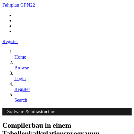
Fahrplan GPN22
Register
Home
Browse
Login
Register
Search
Software & Infrastructure
Compilerbau in einem
Tabellenkalkulationsprogramm