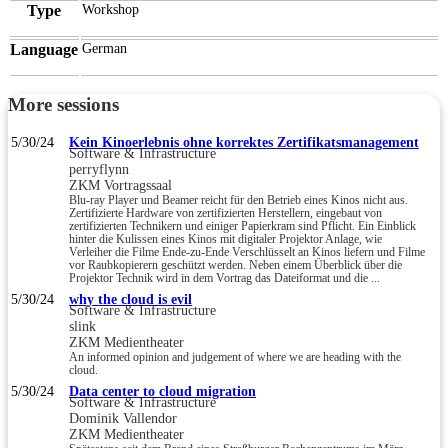
Type
Workshop
Language
German
More sessions
5/30/24
Kein Kinoerlebnis ohne korrektes Zertifikatsmanagement
Software & Infrastructure
perryflynn
ZKM Vortragssaal
Blu-ray Player und Beamer reicht für den Betrieb eines Kinos nicht aus.
Zertifizierte Hardware von zertifizierten Herstellern, eingebaut von
zertifizierten Technikern und einiger Papierkram sind Pflicht. Ein Einblick
hinter die Kulissen eines Kinos mit digitaler Projektor Anlage, wie
Verleiher die Filme Ende-zu-Ende Verschlüsselt an Kinos liefern und Filme
vor Raubkopierern geschützt werden. Neben einem Überblick über die
Projektor Technik wird in dem Vortrag das Dateiformat und die ...
5/30/24
why the cloud is evil
Software & Infrastructure
slink
ZKM Medientheater
An informed opinion and judgement of where we are heading with the
cloud.
5/30/24
Data center to cloud migration
Software & Infrastructure
Dominik Vallendor
ZKM Medientheater