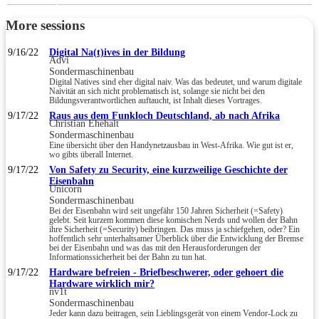
More sessions
9/16/22
Digital Na(t)ives in der Bildung
Advi
Sondermaschinenbau
Digital Natives sind eher digital naiv. Was das bedeutet, und warum digitale
Naivität an sich nicht problematisch ist, solange sie nicht bei den
Bildungsverantwortlichen auftaucht, ist Inhalt dieses Vortrages.
9/17/22
Raus aus dem Funkloch Deutschland, ab nach Afrika
Christian Ehehalt
Sondermaschinenbau
Eine übersicht über den Handynetzausbau in West-Afrika. Wie gut ist er,
wo gibts überall Internet.
9/17/22
Von Safety zu Security, eine kurzweilige Geschichte der
Eisenbahn
Unicorn
Sondermaschinenbau
Bei der Eisenbahn wird seit ungefähr 150 Jahren Sicherheit (=Safety)
gelebt. Seit kurzem kommen diese komischen Nerds und wollen der Bahn
ihre Sicherheit (=Security) beibringen. Das muss ja schiefgehen, oder? Ein
hoffentlich sehr unterhaltsamer Überblick über die Entwicklung der Bremse
bei der Eisenbahn und was das mit den Herausforderungen der
Informationssicherheit bei der Bahn zu tun hat.
9/17/22
Hardware befreien - Briefbeschwerer, oder gehoert die
Hardware wirklich mir?
nv1t
Sondermaschinenbau
Jeder kann dazu beitragen, sein Lieblingsgerät von einem Vendor-Lock zu