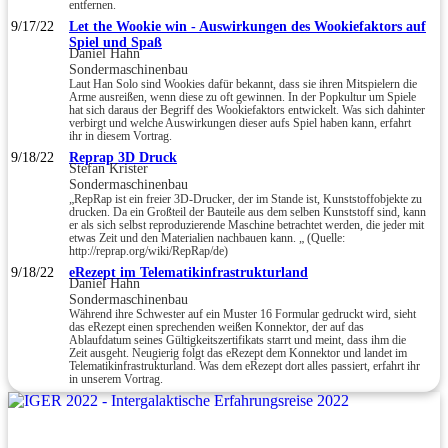
entfernen.
9/17/22
Let the Wookie win - Auswirkungen des Wookiefaktors auf
Spiel und Spaß
Daniel Hahn
Sondermaschinenbau
Laut Han Solo sind Wookies dafür bekannt, dass sie ihren Mitspielern die
Arme ausreißen, wenn diese zu oft gewinnen. In der Popkultur um Spiele
hat sich daraus der Begriff des Wookiefaktors entwickelt. Was sich dahinter
verbirgt und welche Auswirkungen dieser aufs Spiel haben kann, erfahrt
ihr in diesem Vortrag.
9/18/22
Reprap 3D Druck
Stefan Krister
Sondermaschinenbau
„RepRap ist ein freier 3D-Drucker, der im Stande ist, Kunststoffobjekte zu
drucken. Da ein Großteil der Bauteile aus dem selben Kunststoff sind, kann
er als sich selbst reproduzierende Maschine betrachtet werden, die jeder mit
etwas Zeit und den Materialien nachbauen kann. „ (Quelle:
http://reprap.org/wiki/RepRap/de)
9/18/22
eRezept im Telematikinfrastrukturland
Daniel Hahn
Sondermaschinenbau
Während ihre Schwester auf ein Muster 16 Formular gedruckt wird, sieht
das eRezept einen sprechenden weißen Konnektor, der auf das
Ablaufdatum seines Gültigkeitszertifikats starrt und meint, dass ihm die
Zeit ausgeht. Neugierig folgt das eRezept dem Konnektor und landet im
Telematikinfrastrukturland. Was dem eRezept dort alles passiert, erfahrt ihr
in unserem Vortrag.