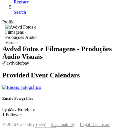
Register
Search
Profile
Avdvd Fotos e Filmagens - Produções
Áudio Visuais
@avdvdfefpav
Provided Event Calendars
Ensaio Fotográfico
by @avdvdfefpav
1 Follower
© 2026 Calendify (beta) –
Sustainability
–
Legal Disclosure
–