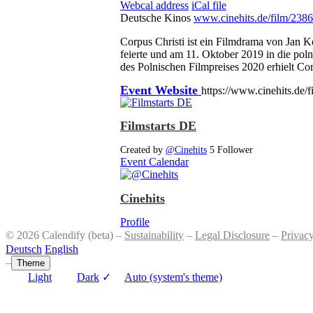
Webcal address
iCal file
Deutsche Kinos
www.cinehits.de/film/238
Corpus Christi ist ein Filmdrama von Jan 
feierte und am 11. Oktober 2019 in die po
des Polnischen Filmpreises 2020 erhielt Co
Event Website
https://www.cinehits.de/
Filmstarts DE
Created by
@Cinehits
5 Follower
Event Calendar
Cinehits
Profile
© 2026 Calendify (beta) –
Sustainability
–
Legal Disclosure
–
Privac
Deutsch
English
–
Theme
Light
Dark
✓
Auto (system's theme)