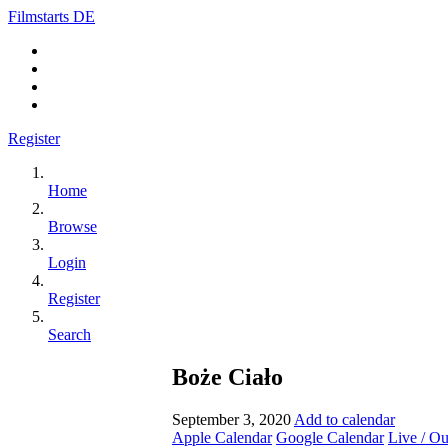
Filmstarts DE
Register
Home
Browse
Login
Register
Search
Boże Ciało
September 3, 2020
Add to calendar
Apple Calendar
Google Calendar
Live / O