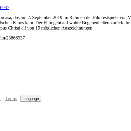
66937
Komasa, das am 2. September 2019 im Rahmen der Filmfestspiele von V
lnischen Kinos kam. Der Film geht auf wahre Begebenheiten zurück. I
rpus Christi elf von 15 möglichen Auszeichnungen.
film/23866937
y
–
Terms
–
Language