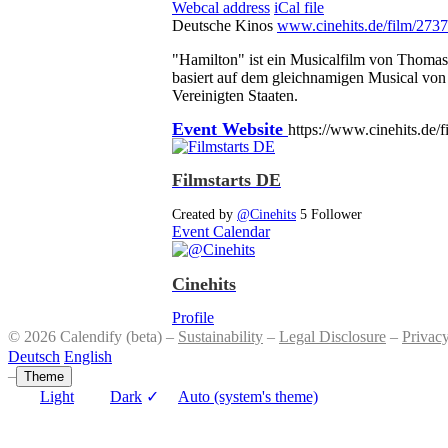
Webcal address
iCal file
Deutsche Kinos
www.cinehits.de/film/273
"Hamilton" ist ein Musicalfilm von Thomas 
basiert auf dem gleichnamigen Musical von
Vereinigten Staaten.
Event Website
https://www.cinehits.de/
Filmstarts DE
Created by
@Cinehits
5 Follower
Event Calendar
Cinehits
Profile
© 2026 Calendify (beta) –
Sustainability
–
Legal Disclosure
–
Privac
Deutsch
English
–
Theme
Light
Dark
✓
Auto (system's theme)