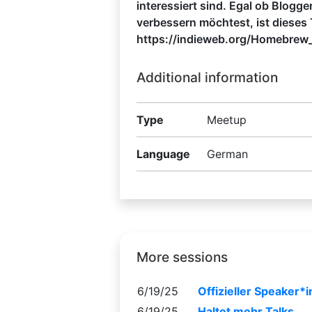
interessiert sind. Egal ob Blogg
verbessern möchtest, ist dieses T
https://indieweb.org/Homebrew
Additional information
Type
Meetup
Language
German
More sessions
6/19/25
Offizieller Speaker
6/19/25
Haltet mehr Talks