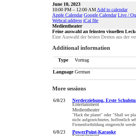
June 10, 2023
10:00 PM – 12:00 AM
Add to calendar
Apple Calendar
Google Calendar
Live / O
Webcal address
iCal file
Medientheater
Feine auswahl an feinsten visuellen Lec
Eine Auswahl der besten Demos aus der ve
Additional information
Type
Vortrag
Language
German
More sessions
6/8/23
Nerderziehung, Erste Schulst
Entertainment
Medientheater
"Hack the planet" oder "Shall we pl
nicht aufgezeichnetes, hoffentlich s
Firmenfortbildung eingereicht werde
6/8/23
PowerPoint-Karaoke
Entertainment