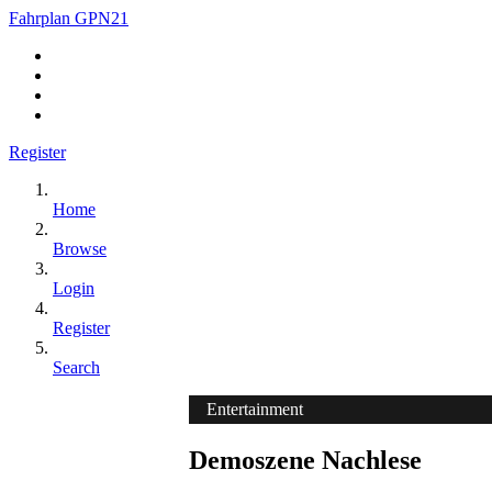
Fahrplan GPN21
Register
Home
Browse
Login
Register
Search
Entertainment
Demoszene Nachlese