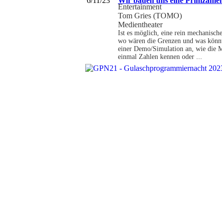
6/11/23
Wir bauen uns eine Primzahl
Entertainment
Tom Gries (TOMO)
Medientheater
Ist es möglich, eine rein mechanisch
wo wären die Grenzen und was könnte
einer Demo/Simulation an, wie die M
einmal Zahlen kennen oder ...