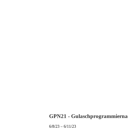
GPN21 - Gulaschprogrammierna
6/8/23 – 6/11/23