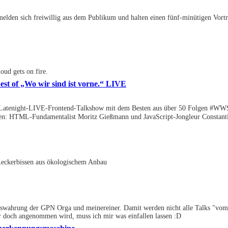
melden sich freiwillig aus dem Publikum und halten einen fünf-minütigen Vortr
oud gets on fire.
t of „Wo wir sind ist vorne.“ LIVE
Latenight-LIVE-Frontend-Talkshow mit dem Besten aus über 50 Folgen #WW
HTML-Fundamentalist Moritz Gießmann und JavaScript-Jongleur Constantin
 Leckerbissen aus ökologischem Anbau
chtswahrung der GPN Orga und meinereiner. Damit werden nicht alle Talks "v
r doch angenommen wird, muss ich mir was einfallen lassen :D