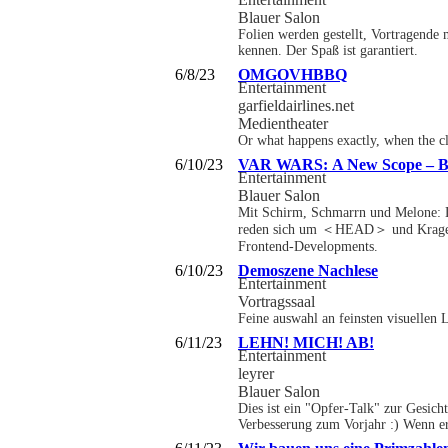
Blauer Salon
Folien werden gestellt, Vortragende 
kennen. Der Spaß ist garantiert.
6/8/23
OMGOVHBBQ
Entertainment
garfieldairlines.net
Medientheater
Or what happens exactly, when the cl
6/10/23
VAR WARS: A New Scope – Bes
Entertainment
Blauer Salon
Mit Schirm, Schmarrn und Melone: 
reden sich um ＜HEAD＞ und Kragen: 
Frontend-Developments.
6/10/23
Demoszene Nachlese
Entertainment
Vortragssaal
Feine auswahl an feinsten visuellen
6/11/23
LEHN! MICH! AB!
Entertainment
leyrer
Blauer Salon
Dies ist ein "Opfer-Talk" zur Gesi
Verbesserung zum Vorjahr :) Wenn e