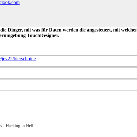
utlook.com
 die Dinger, mit was für Daten werden die angesteuert, mit welch
ierumgebung TouchDesigner.
e/jev22/bierschoine
s - Hacking in Hell!