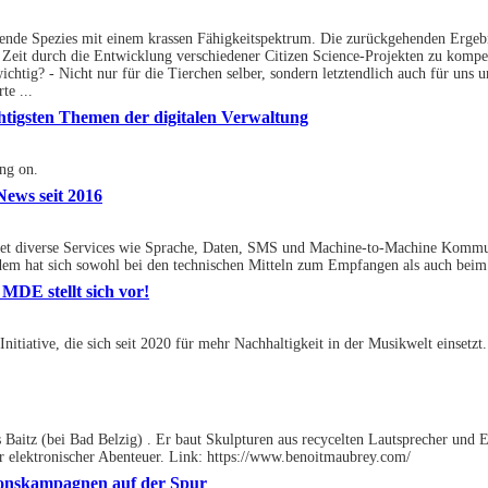
bende Spezies mit einem krassen Fähigkeitspektrum. Die zurückgehenden Ergebn
 Zeit durch die Entwicklung verschiedener Citizen Science-Projekten zu kompe
wichtig? - Nicht nur für die Tierchen selber, sondern letztendlich auch für u
te ...
wichtigsten Themen der digitalen Verwaltung
ing on.
News seit 2016
etet diverse Services wie Sprache, Daten, SMS und Machine-to-Machine Komm
 dem hat sich sowohl bei den technischen Mitteln zum Empfangen als auch beim 
MDE stellt sich vor!
nitiative, die sich seit 2020 für mehr Nachhaltigkeit in der Musikwelt einsetz
 Baitz (bei Bad Belzig) . Er baut Skulpturen aus recycelten Lautsprecher und E
r elektronischer Abenteuer. Link: https://www.benoitmaubrey.com/
ionskampagnen auf der Spur