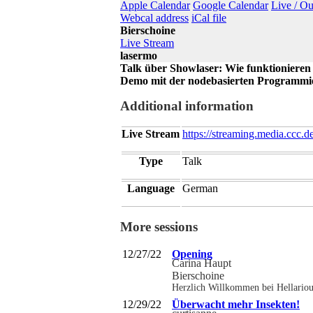
Apple Calendar
Google Calendar
Live / O
Webcal address
iCal file
Bierschoine
Live Stream
lasermo
Talk über Showlaser: Wie funktionieren
Demo mit der nodebasierten Programm
Additional information
Live Stream
https://streaming.media.ccc.d
Type
Talk
Language
German
More sessions
12/27/22
Opening
Carina Haupt
Bierschoine
Herzlich Willkommen bei Hellariou
12/29/22
Überwacht mehr Insekten!