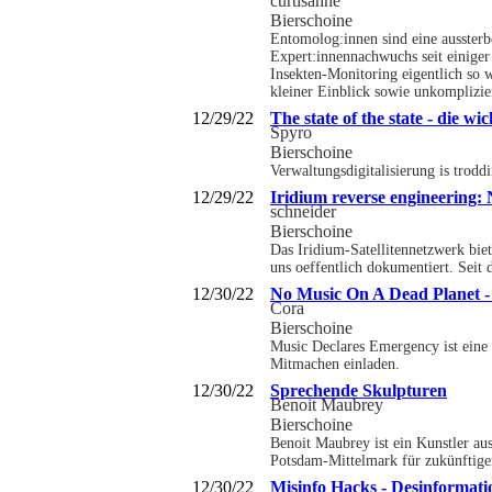
curtisanne
Bierschoine
Entomolog:innen sind eine ausster
Expert:innennachwuchs seit einiger
Insekten-Monitoring eigentlich so 
kleiner Einblick sowie unkomplizier
12/29/22
The state of the state - die 
Spyro
Bierschoine
Verwaltungsdigitalisierung is trodd
12/29/22
Iridium reverse engineering: 
schneider
Bierschoine
Das Iridium-Satellitennetzwerk bi
uns oeffentlich dokumentiert. Seit
12/30/22
No Music On A Dead Planet - 
Cora
Bierschoine
Music Declares Emergency ist eine I
Mitmachen einladen.
12/30/22
Sprechende Skulpturen
Benoit Maubrey
Bierschoine
Benoit Maubrey ist ein Kunstler aus
Potsdam-Mittelmark für zukünftige
12/30/22
Misinfo Hacks - Desinformat