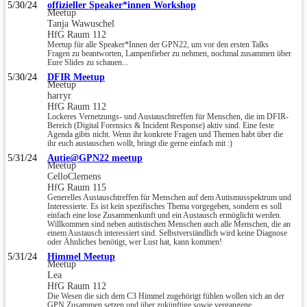
5/30/24
offizieller Speaker*innen Workshop
Meetup
Tanja Wawuschel
HfG Raum 112
Meetup für alle Speaker*Innen der GPN22, um vor den ersten Talks
Fragen zu beantworten, Lampenfieber zu nehmen, nochmal zusammen über
Eure Slides zu schauen...
5/30/24
DFIR Meetup
Meetup
harryr
HfG Raum 112
Lockeres Vernetzungs- und Austauschtreffen für Menschen, die im DFIR-
Bereich (Digital Forensics & Incident Response) aktiv sind. Eine feste
Agenda gibts nicht. Wenn ihr konkrete Fragen und Themen habt über die
ihr euch austauschen wollt, bringt die gerne einfach mit :)
5/31/24
Autie@GPN22 meetup
Meetup
CelloClemens
HfG Raum 115
Generelles Austauschtreffen für Menschen auf dem Autismusspektrum und
Interessierte. Es ist kein spezifisches Thema vorgegeben, sondern es soll
einfach eine lose Zusammenkunft und ein Austausch ermöglicht werden.
Willkommen sind neben autistischen Menschen auch alle Menschen, die an
einem Austausch interessiert sind. Selbstverständlich wird keine Diagnose
oder Ähnliches benötigt, wer Lust hat, kann kommen!
5/31/24
Himmel Meetup
Meetup
Lea
HfG Raum 112
Die Wesen die sich dem C3 Himmel zugehörigt fühlen wollen sich an der
GPN Zusammen setzen und über zukünftige sowie vergangene