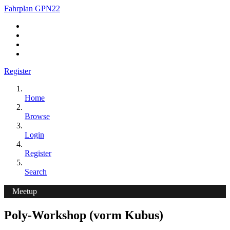
Fahrplan GPN22
Register
Home
Browse
Login
Register
Search
Meetup
Poly-Workshop (vorm Kubus)