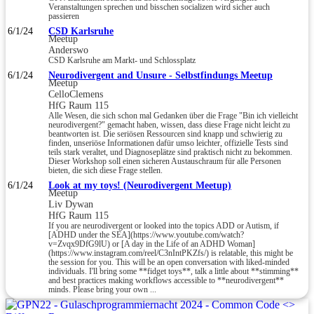
Veranstaltungen sprechen und bisschen socializen wird sicher auch
passieren
6/1/24
CSD Karlsruhe
Meetup
Anderswo
CSD Karlsruhe am Markt- und Schlossplatz
6/1/24
Neurodivergent and Unsure - Selbstfindungs Meetup
Meetup
CelloClemens
HfG Raum 115
Alle Wesen, die sich schon mal Gedanken über die Frage "Bin ich vielleicht
neurodivergent?" gemacht haben, wissen, dass diese Frage nicht leicht zu
beantworten ist. Die seriösen Ressourcen sind knapp und schwierig zu
finden, unseriöse Informationen dafür umso leichter, offizielle Tests sind
teils stark veraltet, und Diagnoseplätze sind praktisch nicht zu bekommen.
Dieser Workshop soll einen sicheren Austauschraum für alle Personen
bieten, die sich diese Frage stellen.
6/1/24
Look at my toys! (Neurodivergent Meetup)
Meetup
Liv Dywan
HfG Raum 115
If you are neurodivergent or looked into the topics ADD or Autism, if
[ADHD under the SEA](https://www.youtube.com/watch?
v=Zvqx9DfG9lU) or [A day in the Life of an ADHD Woman]
(https://www.instagram.com/reel/C3nIntPKZfs/) is relatable, this might be
the session for you. This will be an open conversation with liked-minded
individuals. I'll bring some **fidget toys**, talk a little about **stimming**
and best practices making workflows accessible to **neurodivergent**
minds. Please bring your own ...