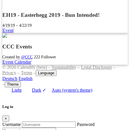
EH19 - Easterhegg 2019 - Bun Intended!
4/19/19 – 4/22/19
Event
CCC Events
Created by
@CCC
222 Follower
Event Calendar
© 2026 Calendify (beta) –
Sustainability
–
Legal Disclosure
–
Privacy
–
Terms
–
Language
Deutsch
English
–
Theme
Light
Dark
✓
Auto (system's theme)
Log in
×
Username
Password