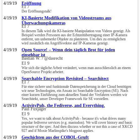
4/19/19
Eröffnung
EI 7
Der Eröffnungstalk!
4/19/19
KI-Basierte Modifikation von Videostreams aus
Überwachungskameras
EI 7
In diesem Talk wird die KI-basierte Manipulation von Videos gezeigt. Als
Beispiel werden Personen aus der Echtzeitübertragung einer IP-Kamera
entfernt, um unbemerkt Objekte zu platzieren. Um dies zu ermöglichen
wird zusätzlich ein Angriffsvektor auf IP-Kameras gezeigt.
4/19/19
Open Source! – Wenn dein täglich Brot für jeden
einsehbar ist
Bastian W. / @dasrecht
EI 9
Wie sich die tägliche Arbeit verändert, wenn man ausschliesslich an einem
OpenSource Projekt arbeitet.
4/19/19
Searchable Encryption Revisited – Searchitect
EI 7
Für eine sichere und funktionale Datenspeicherung in der Cloud benötigen
wir neue Technologien, ein Ansatz ist Searchable Encryption (SE). Nach
einer kurzen Einführung zum aktuellen Stand der Verfahren werden wir
Searchitekt, unser Developer Framework für SE vorstellen.
4/19/19
ActivityPub, the Fediverse, and Everything.
Paul Fuxjäger
EI 9
Yes, we want to talk about ActivityPub - because it's what drives many
popular fediverse services (e.g. mastodon). We will cover history and basic
structure of the spec. And then discuss whether or not this a case of XKCD
927 and if Moxie Marlinspike's blogpost applies.
4/19/19
Geschichten aus der COBOL-Gruft