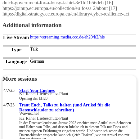
dutch-government-for-a-lousy-t-shirt-8e1fd1b56deb [16]
https://joinup.ec.europa.eu/collection/eu-fossa-2/about [17]
https://digital-strategy.ec.europa.eu/en/library/cyber-resilience-act
Additional information
Live Stream
https://streaming.media.ccc.de/eh20/k2/hls
Type
Talk
Language
German
More sessions
4/7/23
Start Your Engines
K2 Rahel Liebeschütz-Plaut
Opening des EH20
4/7/23
Traut Euch, Talks zu halten (und Artikel für die
Datenschleuder zu schreiben)
Wawuschel
K2 Rahel Liebeschütz-Plaut
In der Datenschleuder aus Januar 2023 erschien mein Artikel zum Schreiben
und Halten von Talks, auf dessen Inhalte ich in diesem Talk mit Tipps und
meinen eigenen Erfahrungen eingehen werde. Und wenn ich schon die
Datenschleuder anspreche kann ich gleich "leaken", wie ein Artikel von mir