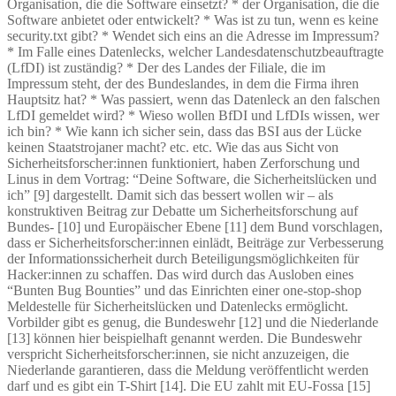
Organisation, die die Software einsetzt? * der Organisation, die die
Software anbietet oder entwickelt? * Was ist zu tun, wenn es keine
security.txt gibt? * Wendet sich eins an die Adresse im Impressum?
* Im Falle eines Datenlecks, welcher Landesdatenschutzbeauftragte
(LfDI) ist zuständig? * Der des Landes der Filiale, die im
Impressum steht, der des Bundeslandes, in dem die Firma ihren
Hauptsitz hat? * Was passiert, wenn das Datenleck an den falschen
LfDI gemeldet wird? * Wieso wollen BfDI und LfDIs wissen, wer
ich bin? * Wie kann ich sicher sein, dass das BSI aus der Lücke
keinen Staatstrojaner macht? etc. etc. Wie das aus Sicht von
Sicherheitsforscher:innen funktioniert, haben Zerforschung und
Linus in dem Vortrag: “Deine Software, die Sicherheitslücken und
ich” [9] dargestellt. Damit sich das bessert wollen wir – als
konstruktiven Beitrag zur Debatte um Sicherheitsforschung auf
Bundes- [10] und Europäischer Ebene [11] dem Bund vorschlagen,
dass er Sicherheitsforscher:innen einlädt, Beiträge zur Verbesserung
der Informationssicherheit durch Beteiligungsmöglichkeiten für
Hacker:innen zu schaffen. Das wird durch das Ausloben eines
“Bunten Bug Bounties” und das Einrichten einer one-stop-shop
Meldestelle für Sicherheitslücken und Datenlecks ermöglicht.
Vorbilder gibt es genug, die Bundeswehr [12] und die Niederlande
[13] können hier beispielhaft genannt werden. Die Bundeswehr
verspricht Sicherheitsforscher:innen, sie nicht anzuzeigen, die
Niederlande garantieren, dass die Meldung veröffentlicht werden
darf und es gibt ein T-Shirt [14]. Die EU zahlt mit EU-Fossa [15]