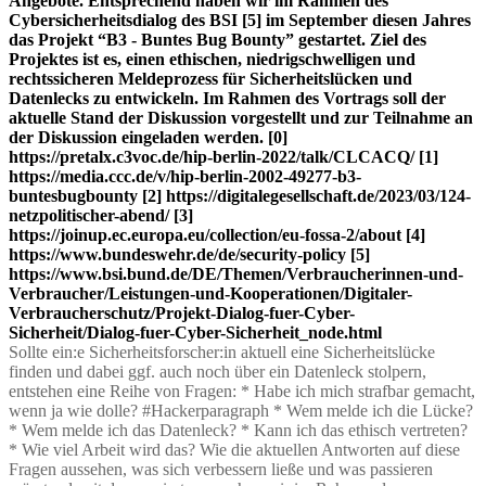
Angebote. Entsprechend haben wir im Rahmen des
Cybersicherheitsdialog des BSI [5] im September diesen Jahres
das Projekt “B3 - Buntes Bug Bounty” gestartet. Ziel des
Projektes ist es, einen ethischen, niedrigschwelligen und
rechtssicheren Meldeprozess für Sicherheitslücken und
Datenlecks zu entwickeln. Im Rahmen des Vortrags soll der
aktuelle Stand der Diskussion vorgestellt und zur Teilnahme an
der Diskussion eingeladen werden. [0]
https://pretalx.c3voc.de/hip-berlin-2022/talk/CLCACQ/ [1]
https://media.ccc.de/v/hip-berlin-2002-49277-b3-
buntesbugbounty [2] https://digitalegesellschaft.de/2023/03/124-
netzpolitischer-abend/ [3]
https://joinup.ec.europa.eu/collection/eu-fossa-2/about [4]
https://www.bundeswehr.de/de/security-policy [5]
https://www.bsi.bund.de/DE/Themen/Verbraucherinnen-und-
Verbraucher/Leistungen-und-Kooperationen/Digitaler-
Verbraucherschutz/Projekt-Dialog-fuer-Cyber-
Sicherheit/Dialog-fuer-Cyber-Sicherheit_node.html
Sollte ein:e Sicherheitsforscher:in aktuell eine Sicherheitslücke
finden und dabei ggf. auch noch über ein Datenleck stolpern,
entstehen eine Reihe von Fragen: * Habe ich mich strafbar gemacht,
wenn ja wie dolle? #Hackerparagraph * Wem melde ich die Lücke?
* Wem melde ich das Datenleck? * Kann ich das ethisch vertreten?
* Wie viel Arbeit wird das? Wie die aktuellen Antworten auf diese
Fragen aussehen, was sich verbessern ließe und was passieren