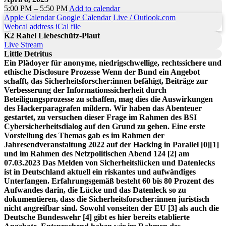
5:00 PM – 5:50 PM
Add to calendar
Apple Calendar
Google Calendar
Live / Outlook.com
Webcal address
iCal file
K2 Rahel Liebeschütz-Plaut
Live Stream
Little Detritus
Ein Plädoyer für anonyme, niedrigschwellige, rechtssichere und
ethische Disclosure Prozesse Wenn der Bund ein Angebot
schafft, das Sicherheitsforscher:innen befähigt, Beiträge zur
Verbesserung der Informationssicherheit durch
Beteiligungsprozesse zu schaffen, mag dies die Auswirkungen
des Hackerparagrafen mildern. Wir haben das Abenteuer
gestartet, zu versuchen dieser Frage im Rahmen des BSI
Cybersicherheitsdialog auf den Grund zu gehen. Eine erste
Vorstellung des Themas gab es im Rahmen der
Jahresendveranstaltung 2022 auf der Hacking in Parallel [0][1]
und im Rahmen des Netzpolitischen Abend 124 [2] am
07.03.2023 Das Melden von Sicherheitslücken und Datenlecks
ist in Deutschland aktuell ein riskantes und aufwändiges
Unterfangen. Erfahrungsgemäß besteht 60 bis 80 Prozent des
Aufwandes darin, die Lücke und das Datenleck so zu
dokumentieren, dass die Sicherheitsforscher:innen juristisch
nicht angreifbar sind. Sowohl vonseiten der EU [3] als auch die
Deutsche Bundeswehr [4] gibt es hier bereits etablierte