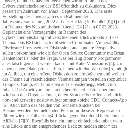
müsste, damit das passiert, versuchen wir im Rahmen des
Cybersicherheitsdialog des BSI öffentlich zu diskutieren. Dies
passiert im Zeitraum von März - September 2023. Eine erste
Vorstellung des Themas gab es im Rahmen der
Jahresendveranstaltung 2022 auf der Hacking in Parallel [0][1] und
im Rahmen des Netzpolitischen Abend 124 [2] am 07.03.2023.
Geplant ist eine Vortragsreihe im Rahmen des
Cybersicherheitsdialog mit verschiedenen Blickwinkeln auf das
Thema. Das BSI stellt sich mit seinen Coordinated Vulnerability
Disclosure Prozessen der Diskussion, auch andere Perspektiven
sollen vorkommen wie die der Open Source Community mit Brian
Behlendorf [3] oder die Frage, was bei Bug Bounty Programmen
alles falsch gemacht werden kann – mit Katie Moussouris [4]. Um
einen echten Dialog zu schaffen, haben wir eine Webseite [5] mit git
im Aufbau, um eine offene Diskussion zu ermöglichen und wollen
das Thema auf verschiedenen Veranstaltungen vorstellen (re:publica,
Troopers, Camp, etc.) und eben auf der easterhegg. Mehr zum
Inhalt: Die Arbeit von ehrenamtlichen Sicherheitsforscher:innen
wird von den Organisationen, deren Systeme betroffen sind, nicht
notwendigerweise positiv aufgenommen - siehe CDU Connect-App
[6]. Auch kann das Melden von Sicherheitslücken bei
Bekanntwerden der meldenden Person für diese zu Repressalien
führen wie der Fall der log4j Lücke gegenüber dem Unternehmen
AliBaba [7][8]. Ebenfalls ist nicht immer einfach erkennbar, wem
eine Lücke und ein entsprechendes Leck zu melden sind: * der