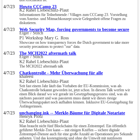
dort erschienen ist.
4/7/23
Howto CCCamp 23
K2 Rahel Liebeschütz-Plaut
Informationen für Teilnehmende / Villages zum CCCamp 23. Vorstellung
vom Anreise- und Mitmachkonzept sowie Gelegenheit offene Fragen zu
diskutieren.
4/7/23
Web Security Map, forcing governments to become secure
Elger / Stitch
P1 Workshop Mary G. Ross
Showcase on how transparency forces the Dutch government to take more
security precautions to protect "our" data.
4/7/23
The MCH2022 aftermath talk
Elger / Stitch
K2 Rahel Liebeschütz-Plaut
The MCH2022 aftermath talk
4/7/23
Chatkontrolle - Mehr Überwachung für alle
khaleesi
K2 Rahel Liebeschütz-Plaut
Seit fast einem Jahr läuft das Vorhaben der EU-Kommission, was als
Chatkontrolle bekannt geworden ist, jetzt schon. In diesem Talk werfen wir
einen Blick darauf wo wir gerade im Gesetzgebungsprozess sind, was als
nächstes passiert und was passieren muss damit wir dieses riesige
Überwachungspaket noch aufhalten können. Inklusive EU-Gesetzgebung für
Anfängerinnen.
4/7/23
unchanging.ink -- Merkle-Bäume für Digitale Notariate
Henryk Plötz
K2 Rahel Liebeschütz-Plaut
Man braucht nicht fünf Blockchains für einen Zeitstempel. Ein öffentlich
geführter Merkle-Tree kann -- mit einigen Kniffen -- sichere digitale
Zeitstempel-Dienste auch für eine große Anzahl an Operationen pro Sekunde
anbieten. Und das kostengünstig und ohne die Umwelt mit nutzlosem