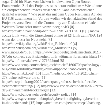
sogar Geld für Fixes von Lücken in relevanten Open Source
Frameworks. Ziel des Projektes ist es herauszufinden: * Wie könnte
ein entsprechender Prozess aussehen? * Kann das rechtssicher
gestaltet werden? * Wie passt das mit dem Cyber Resilience Act der
EU [16] zusammen? Im Vortrag wollen wir den aktuellen Stand des
Projektes vorstellen und die Community zur Diskussion einladen.
Weiteres Demnächst unter: www.inoeg.de/b3 [0]
https://pretalx.c3voc.de/hip-berlin-2022/talk/CLCACQ/ [1] media.
ccc.de Link wenn die Einreichung online ist [2] Link zum NPA 124
wenn der dieser im Netz steht. [3]
https://de.wikipedia.org/wiki/Brian_Behlendorf [4]
https://en.wikipedia.org/wiki/Katie_Moussouris [5]
www.inoeg.de/b3 [6] https://www.zeit.de/digital/datenschutz/2021-
08/cdu-connect-app-it-sicherheit-lilith-wittmann-forscherin-klage [7]
https://winfuture.de/news,127162.html [8]
https://www.scmp.com/tech/big-tech/article/3160670/apache-log4j-
bug-chinas-industry-ministry-pulls-support-alibaba-cloud [9]
https://securitytxt.org/ [10] https://media.ccc.de/v/rc3-2021-xhain-
278-deine-software-die-si [11]
https://netzpolitik.org/2022/hackerparagrafen-sicherheit-fuer-die-
sicherheitsforschung/ [12] https://www.ccc.de/de/updates/2022/zero-
day-schwarzmarkt-trockenlegen [13]
https://www.bundeswehr.de/de/security-policy [14]
https://www.government.nl/topics/cybercrime/fighting-cybercrime-
in-the-netherlands [15] https://medium.com/pentesternepal/hacking-