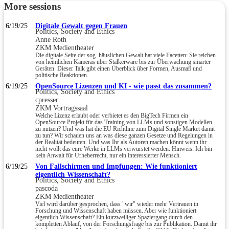
More sessions
6/19/25
Digitale Gewalt gegen Frauen
Politics, Society and Ethics
Anne Roth
ZKM Medientheater
Die digitale Seite der sog. häuslichen Gewalt hat viele Facetten: Sie reichen
von heimlichen Kameras über Stalkerware bis zur Überwachung smarter
Geräten. Dieser Talk gibt einen Überblick über Formen, Ausmaß und
politische Reaktionen.
6/19/25
OpenSource Lizenzen und KI - wie passt das zusammen?
Politics, Society and Ethics
cpresser
ZKM Vortragssaal
Welche Lizenz erlaubt oder verbietet es den BigTech Firmen ein
OpenSource Projekt für das Training von LLMs und sonstigen Modellen
zu nutzen? Und was hat die EU Richtline zum Digital Single Market damit
zu tun? Wir schauen uns an was diese ganzen Gesetze und Regelungen in
der Realität bedeuten. Und was Ihr als Autoren machen könnt wenn ihr
nicht wollt das eure Werke in LLMs verwurstet werden. Hinweis: Ich bin
kein Anwalt für Urheberrecht, nur ein interessierter Mensch.
6/19/25
Von Fallschirmen und Impfungen: Wie funktioniert
eigentlich Wissenschaft?
Politics, Society and Ethics
pascoda
ZKM Medientheater
Viel wird darüber gesprochen, dass "wir" wieder mehr Vertrauen in
Forschung und Wissenschaft haben müssen. Aber wie funktioniert
eigentlich Wissenschaft? Ein kurzweiliger Spaziergang durch den
kompletten Ablauf, von der Forschungsfrage bis zur Publikation. Damit ihr