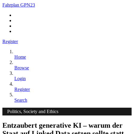
Fahrplan GPN23
Register
Home
Browse
Login
Register
Search
Politics, Society and Ethics
Entzaubert generative KI – warum der
Staat auf Linked Data setzen sollte statt