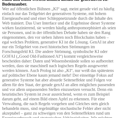
Budenzauber.
Wer auf öffentlichen Bühnen „KI“ sagt, meint gerade viel zu häufig
einfach nur das Teilgebiet der generativen Systeme, mit hohem
Energieaufwand und einer Schleppnetzrunde durch die Inhalte des
Web trainiert. Das User Interface und die Ergebnisse dieser Systeme
wirken faszinierend, sie werden häufig anthropomorphisiert als seien
sie Personen, und in der öffentlichen Debatte haben sie den Rang
eingenommen, den vor sieben Jahren noch Blockchains haben –
egal welches Problem, generative KI ist die Lösung. GenAI ist aber
nur ein Teilgebiet von zwei historischen Strömungen im
Forschungsfeld KI. Die andere Strömung, symbolische KI oder
GOFAI („Good Old-Fashioned AI“) kommt vergleichsweise
bescheiden daher: Daten und Wissensbestände sollen so aufbereitet
werden, dass sie maschinell nach logischen Regeln ausgewertet
werden können. Auch Prolog ist also „KI“, nur weiß das spätestens
auf politischer Ebene kaum jemand mehr! Der einseitige Fokus auf
generative Systeme hat aber absurde Seiteneffekte und Folgen vor
allem für den Staat, der gerade genAI an allen möglichen passenden
und vor allem unpassenden Stellen einzusetzen versucht. Denn ein
heuristisches System ist zwar ausreichend, wenn es zum Beispiel
darum geht, auf einem Bild einen Apfel zu erkennen. Für eine
Verwaltung, die nach Regeln vorgehen und Gleiches stets gleich
behandeln muss, sind regelmäßige stochastische Fehler aber nicht
akzeptabel – ganz zu schweigen von den Seiteneffekten rund um
Energieverbrauch und strategischen Abhängigkeiten. Wir möchten