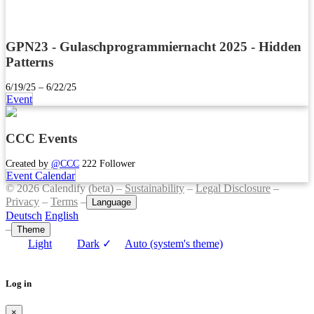
GPN23 - Gulaschprogrammiernacht 2025 - Hidden
Patterns
6/19/25 – 6/22/25
Event
CCC Events
Created by
@CCC
222 Follower
Event Calendar
© 2026 Calendify (beta) –
Sustainability
–
Legal Disclosure
–
Privacy
–
Terms
–
Language
Deutsch
English
–
Theme
Light
Dark
✓
Auto (system's theme)
Log in
×