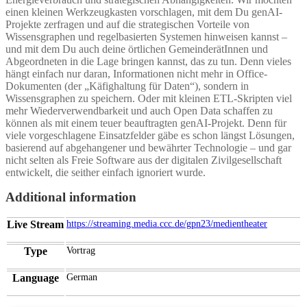
einen kleinen Werkzeugkasten vorschlagen, mit dem Du genAI-
Projekte zerfragen und auf die strategischen Vorteile von
Wissensgraphen und regelbasierten Systemen hinweisen kannst –
und mit dem Du auch deine örtlichen GemeinderätInnen und
Abgeordneten in die Lage bringen kannst, das zu tun. Denn vieles
hängt einfach nur daran, Informationen nicht mehr in Office-
Dokumenten (der „Käfighaltung für Daten“), sondern in
Wissensgraphen zu speichern. Oder mit kleinen ETL-Skripten viel
mehr Wiederverwendbarkeit und auch Open Data schaffen zu
können als mit einem teuer beauftragten genAI-Projekt. Denn für
viele vorgeschlagene Einsatzfelder gäbe es schon längst Lösungen,
basierend auf abgehangener und bewährter Technologie – und gar
nicht selten als Freie Software aus der digitalen Zivilgesellschaft
entwickelt, die seither einfach ignoriert wurde.
Additional information
Live Stream
https://streaming.media.ccc.de/gpn23/medientheater
Type
Vortrag
Language
German