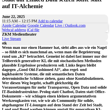
auf IT-Alchemie
June 22, 2025
11:15 AM – 12:15 PM
Add to calendar
Apple Calendar
Google Calendar
Live / Outlook.com
Webcal address
iCal file
ZKM Medientheater
Live Stream
stk
Wenn man nur einen Hammer hat, sieht alles aus wie ein Nagel
– so fühlt es sich manchmal an, wenn man die Begeisterung
rund um „KI“ betrachtet. Gemeint ist dabei fast immer nur der
Teilbereich generativer KI, die mit stochastischen Methoden
plausible Ergebnisse produzieren soll. Links liegen bleibt
dagegen „Good Old-Fashioned AI“, also regel- und
logikbasierte Systeme, die mit semantischen Daten
deterministische Schlüsse ziehen, ganz ohne Konfabulationen.
Wer diesen Weg begeht, schafft gleichzeitig die
Voraussetzungen für mehr Transparenz, Open Data und solide
IT-Basisinfrastruktur. Prolog statt Chatbot, Daten statt Office-
Dokumente – wir schlagen einen kleinen argumentativen
Werkzeugkasten vor, wie wir als Community für solide,
abgehangene IT-Lösungen auf dem Stand der Zeit bei Stadt,
Land und Bund werben können anstatt für generativen KI-