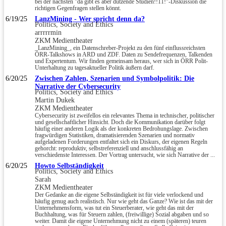
bei der nächsten "da gibt es aber dutzende Studien!!11!"-Diskussion die
richtigen Gegenfragen stellen könnt.
6/19/25
LanzMining - Wer spricht denn da?
Politics, Society and Ethics
arrrrrmin
ZKM Medientheater
_LanzMining_, ein Datenschreber-Projekt zu den fünf einflussreichsten
ÖRR-Talkshows in ARD und ZDF. Daten zu Sendefrequenzen, Talkenden
und Expertentum. Wir finden gemeinsam heraus, wer sich in ÖRR Polit-
Unterhaltung zu tagesaktueller Politik äußern darf.
6/20/25
Zwischen Zahlen, Szenarien und Symbolpolitik: Die
Narrative der Cybersecurity
Politics, Society and Ethics
Martin Dukek
ZKM Medientheater
Cybersecurity ist zweifellos ein relevantes Thema in technischer, politischer
und gesellschaftlicher Hinsicht. Doch die Kommunikation darüber folgt
häufig einer anderen Logik als der konkreten Bedrohungslage. Zwischen
fragwürdigen Statistiken, dramatisierenden Szenarien und normativ
aufgeladenen Forderungen entfaltet sich ein Diskurs, der eigenen Regeln
gehorcht: reproduktiv, selbstreferenziell und anschlussfähig an
verschiedenste Interessen. Der Vortrag untersucht, wie sich Narrative der ...
6/20/25
Howto Selbständigkeit
Politics, Society and Ethics
Sarah
ZKM Medientheater
Der Gedanke an die eigene Selbständigkeit ist für viele verlockend und
häufig genug auch realistisch. Nur wie geht das Ganze? Wie ist das mit der
Unternehmensform, was tut ein Steuerberater, wie geht das mit der
Buchhaltung, was für Steuern zahlen, (freiwillige) Sozial abgaben und so
weiter. Damit die eigene Unternehmung nicht zu einem (späteren) teuren