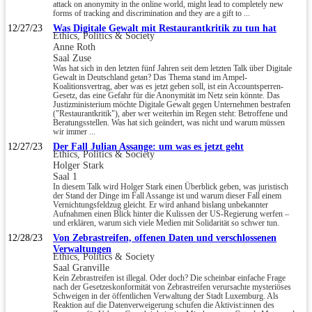
attack on anonymity in the online world, might lead to completely new
forms of tracking and discrimination and they are a gift to ...
12/27/23
Was Digitale Gewalt mit Restaurantkritik zu tun hat
Ethics, Politics & Society
Anne Roth
Saal Zuse
Was hat sich in den letzten fünf Jahren seit dem letzten Talk über Digitale
Gewalt in Deutschland getan? Das Thema stand im Ampel-
Koalitionsvertrag, aber was es jetzt geben soll, ist ein Accountsperren-
Gesetz, das eine Gefahr für die Anonymität im Netz sein könnte. Das
Justizministerium möchte Digitale Gewalt gegen Unternehmen bestrafen
("Restaurantkritik"), aber wer weiterhin im Regen steht: Betroffene und
Beratungsstellen. Was hat sich geändert, was nicht und warum müssen
wir immer ...
12/27/23
Der Fall Julian Assange: um was es jetzt geht
Ethics, Politics & Society
Holger Stark
Saal 1
In diesem Talk wird Holger Stark einen Überblick geben, was juristisch
der Stand der Dinge im Fall Assange ist und warum dieser Fall einem
Vernichtungsfeldzug gleicht. Er wird anhand bislang unbekannter
Aufnahmen einen Blick hinter die Kulissen der US-Regierung werfen –
und erklären, warum sich viele Medien mit Solidarität so schwer tun.
12/28/23
Von Zebrastreifen, offenen Daten und verschlossenen
Verwaltungen
Ethics, Politics & Society
Saal Granville
Kein Zebrastreifen ist illegal. Oder doch? Die scheinbar einfache Frage
nach der Gesetzeskonformität von Zebrastreifen verursachte mysteriöses
Schweigen in der öffentlichen Verwaltung der Stadt Luxemburg. Als
Reaktion auf die Datenverweigerung schufen die Aktivist:innen des