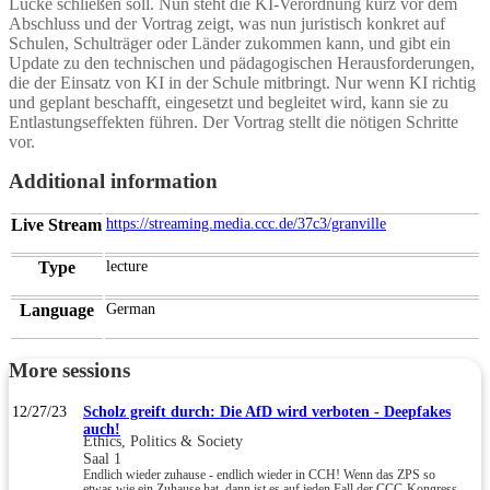
Lücke schließen soll. Nun steht die KI-Verordnung kurz vor dem
Abschluss und der Vortrag zeigt, was nun juristisch konkret auf
Schulen, Schulträger oder Länder zukommen kann, und gibt ein
Update zu den technischen und pädagogischen Herausforderungen,
die der Einsatz von KI in der Schule mitbringt. Nur wenn KI richtig
und geplant beschafft, eingesetzt und begleitet wird, kann sie zu
Entlastungseffekten führen. Der Vortrag stellt die nötigen Schritte
vor.
Additional information
Live Stream
https://streaming.media.ccc.de/37c3/granville
Type
lecture
Language
German
More sessions
12/27/23
Scholz greift durch: Die AfD wird verboten - Deepfakes
auch!
Ethics, Politics & Society
Saal 1
Endlich wieder zuhause - endlich wieder in CCH! Wenn das ZPS so
etwas wie ein Zuhause hat, dann ist es auf jeden Fall der CCC-Kongress.