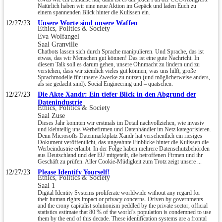
Natürlich haben wir eine neue Aktion im Gepäck und laden Euch zu
einem spannenden Blick hinter die Kulissen ein.
12/27/23
Unsere Worte sind unsere Waffen
Ethics, Politics & Society
Eva Wolfangel
Saal Granville
Chatbots lassen sich durch Sprache manipulieren. Und Sprache, das ist
etwas, das wir Menschen gut können! Das ist eine gute Nachricht. In
diesem Talk soll es darum gehen, unsere Ohnmacht zu lindern und zu
verstehen, dass wir ziemlich vieles gut können, was uns hilft, große
Sprachmodelle für unsere Zwecke zu nutzen (und möglicherweise anders,
als sie gedacht sind). Social Engineering und – quatschen.
12/27/23
Die Akte Xandr: Ein tiefer Blick in den Abgrund der
Datenindustrie
Ethics, Politics & Society
Saal Zuse
Dieses Jahr konnten wir erstmals im Detail nachvollziehen, wie invasiv
und kleinteilig uns Werbefirmen und Datenhändler im Netz kategorisieren.
Denn Microsofts Datenmarktplatz Xandr hat versehentlich ein riesiges
Dokument veröffentlicht, das ungeahnte Einblicke hinter die Kulissen die
Werbeindustrie erlaubt. In der Folge haben mehrere Datenschutzbehörden
aus Deutschland und der EU mitgeteilt, die betroffenen Firmen und ihr
Geschäft zu prüfen. Aller Cookie-Müdigkeit zum Trotz zeigt unsere ...
12/27/23
Please Identify Yourself!
Ethics, Politics & Society
Saal 1
Digital Identity Systems proliferate worldwide without any regard for
their human rights impact or privacy concerns. Driven by governments
and the crony capitalist solutionism peddled by the private sector, official
statistics estimate that 80 % of the world’s population is condemned to use
them by the end of this decade. These identification systems are a frontal