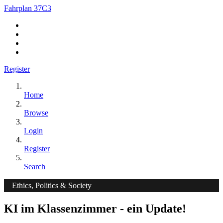
Fahrplan 37C3
Register
Home
Browse
Login
Register
Search
Ethics, Politics & Society
KI im Klassenzimmer - ein Update!