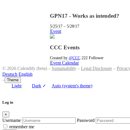
GPN17 - Works as intended?
5/25/17 – 5/28/17
Event
CCC Events
Created by
@CCC
222 Follower
Event Calendar
© 2026 Calendify (beta) –
Sustainability
–
Legal Disclosure
–
Privac
Deutsch
English
–
Theme
Light
Dark
✓
Auto (system's theme)
Log in
×
Username
Password
remember me