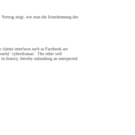
 Vortrag zeigt, wie man die Iriserkennung des
ne claims interfaces such as Facebook are
poseful ‘cyberdramas’. The other will
 its history, thereby unleashing an unexpected