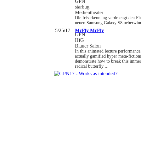
GPN
starbug
Medientheater
Die Iriserkennung verdraengt den Fin
neuen Samsung Galaxy S8 ueberwin
5/25/17
McFly McFly
GPN
HfG
Blauer Salon
In this animated lecture performance,
actually gamified hyper meta-fiction
demonstrate how to break this immersi
radical butterfly ...