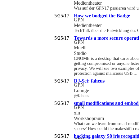
Medientheater
Was auf der GPN17 passieren wird u
5/25/17
How we bodged the Badge
GPN
Medientheater
TechTalk über die Entwicklung des G
5/25/17
Towards a more secure operatin
GPN
Muelli
Studio
GNOME is a desktop that cares about 
getting compromised or anyone listen
privacy. We will see two examples o
protection against malicious USB ...
5/25/17
DJ-Set: faheus
GPN
Lounge
@faheus
5/25/17
small modifications and embodi
GPN
xin
Workshopraum
What can we learn from small modifi
spaces? How could the makeshift crea
5/25/17
hacking galaxy S8 iris recognit