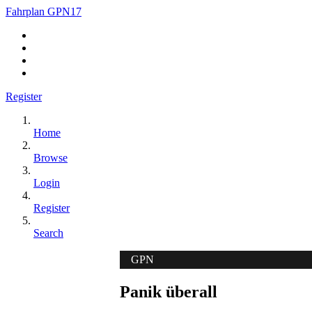
Fahrplan GPN17
Register
Home
Browse
Login
Register
Search
GPN
Panik überall