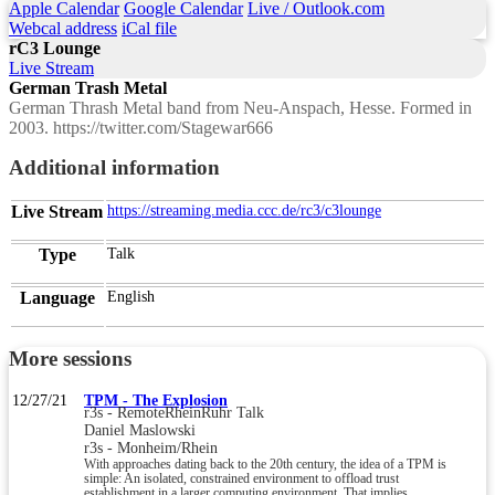
Apple Calendar
Google Calendar
Live / Outlook.com
Webcal address
iCal file
rC3 Lounge
Live Stream
German Trash Metal
German Thrash Metal band from Neu-Anspach, Hesse. Formed in
2003. https://twitter.com/Stagewar666
Additional information
Live Stream
https://streaming.media.ccc.de/rc3/c3lounge
Type
Talk
Language
English
More sessions
12/27/21
TPM - The Explosion
r3s - RemoteRheinRuhr Talk
Daniel Maslowski
r3s - Monheim/Rhein
With approaches dating back to the 20th century, the idea of a TPM is
simple: An isolated, constrained environment to offload trust
establishment in a larger computing environment. That implies