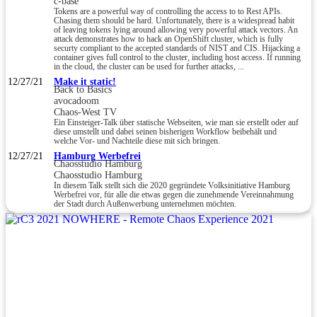
c-base
Tokens are a powerful way of controlling the access to to Rest APIs.
Chasing them should be hard. Unfortunately, there is a widespread habit
of leaving tokens lying around allowing very powerful attack vectors. An
attack demonstrates how to hack an OpenShift cluster, which is fully
securty compliant to the accepted standards of NIST and CIS. Hijacking a
container gives full control to the cluster, including host access. If running
in the cloud, the cluster can be used for further attacks, ...
12/27/21
Make it static!
Back to Basics
avocadoom
Chaos-West TV
Ein Einsteiger-Talk über statische Webseiten, wie man sie erstellt oder auf
diese umstellt und dabei seinen bisherigen Workflow beibehält und
welche Vor- und Nachteile diese mit sich bringen.
12/27/21
Hamburg Werbefrei
Chaosstudio Hamburg
Chaosstudio Hamburg
In diesem Talk stellt sich die 2020 gegründete Volksinitiative Hamburg
Werbefrei vor, für alle die etwas gegen die zunehmende Vereinnahmung
der Stadt durch Außenwerbung unternehmen möchten.