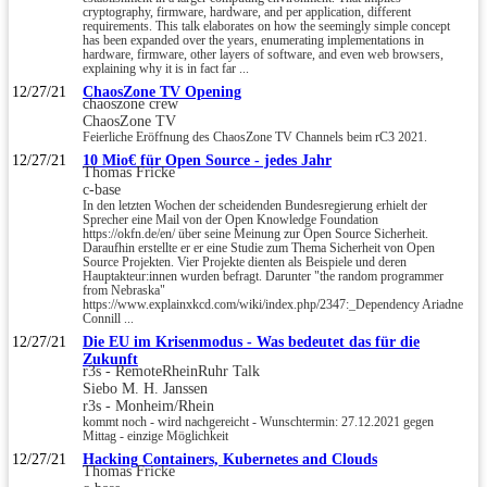
cryptography, firmware, hardware, and per application, different
requirements. This talk elaborates on how the seemingly simple concept
has been expanded over the years, enumerating implementations in
hardware, firmware, other layers of software, and even web browsers,
explaining why it is in fact far ...
12/27/21
ChaosZone TV Opening
chaoszone crew
ChaosZone TV
Feierliche Eröffnung des ChaosZone TV Channels beim rC3 2021.
12/27/21
10 Mio€ für Open Source - jedes Jahr
Thomas Fricke
c-base
In den letzten Wochen der scheidenden Bundesregierung erhielt der
Sprecher eine Mail von der Open Knowledge Foundation
https://okfn.de/en/ über seine Meinung zur Open Source Sicherheit.
Daraufhin erstellte er er eine Studie zum Thema Sicherheit von Open
Source Projekten. Vier Projekte dienten als Beispiele und deren
Hauptakteur:innen wurden befragt. Darunter "the random programmer
from Nebraska"
https://www.explainxkcd.com/wiki/index.php/2347:_Dependency Ariadne
Connill ...
12/27/21
Die EU im Krisenmodus - Was bedeutet das für die
Zukunft
r3s - RemoteRheinRuhr Talk
Siebo M. H. Janssen
r3s - Monheim/Rhein
kommt noch - wird nachgereicht - Wunschtermin: 27.12.2021 gegen
Mittag - einzige Möglichkeit
12/27/21
Hacking Containers, Kubernetes and Clouds
Thomas Fricke