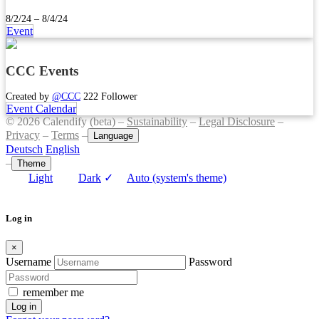
8/2/24 – 8/4/24
Event
CCC Events
Created by
@CCC
222 Follower
Event Calendar
© 2026 Calendify (beta) –
Sustainability
–
Legal Disclosure
–
Privacy
–
Terms
–
Language
Deutsch
English
–
Theme
Light
Dark
✓
Auto (system's theme)
Log in
×
Username
Password
remember me
Log in