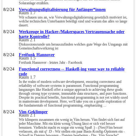
Solaranlage erzählen.
8/2/24
Verwaltungsdigitalisierung für Anfänger*innen
Raum 1.7
Wir schauen uns an, wie Verwaltungsdigitalisierung gesetzlich motiviert ist,
welche technischen Unterbauten beteiligt sind und warum das alles so lange
dauert.
8/2/24
Werkzeuge in Hacker-/Makerspaces Vertrauenssache oder
harte Kontrolle?
Raum 2.1
Diskussionsrunde um herauszufinden welches gute Wege des Umgangs mit
Gemeinschaftswerkzeug ist
8/2/24
Freifunk Hannover
Raum 1.5
Freifunk Hannover - letztes Jahr - Facebook
8/2/24
Functional correctness -- Haskell-ing your way to reliable
code
Raum 1.7
In the realm of modern software development, ensuring correctness and
reliability of software systems is paramount. Functional programming
langaunges like Haskell offer a unique approach to achieving these goals
through strong type systems, immutable data structures, and pure functions.
Despite its practical benefits, functional programming is not yet widely-used
in mainstream development. Here, we'll take you on a gentle exploration of
the fundamentals of functional programming, emphasizing ...
8/2/24
Vim-Geklimper
Raum 2.1
Wir klimpern zusammen ein wenig in Vim herum. Vim findet sich fast auf
jeder Maschine. Mit ein klein wenig Übung lässt er sich viel besser
benutzen. Vielleicht macht es sogar ein wenig Spaß :) - (Neo)Vim besser
verlassen, als mit q! :D - Wir stellen ein paar Basis-Konfig-Optionen ein -
Schnell in Dateien bewegen - Dateien bearbeiten - Die „Vim Sprache“