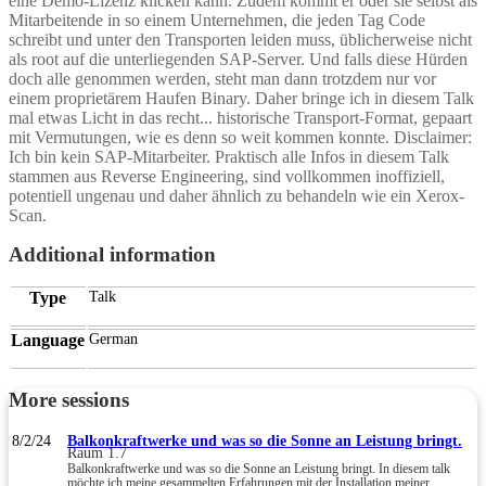
eine Demo-Lizenz klicken kann. Zudem kommt er oder sie selbst als
Mitarbeitende in so einem Unternehmen, die jeden Tag Code
schreibt und unter den Transporten leiden muss, üblicherweise nicht
als root auf die unterliegenden SAP-Server. Und falls diese Hürden
doch alle genommen werden, steht man dann trotzdem nur vor
einem proprietärem Haufen Binary. Daher bringe ich in diesem Talk
mal etwas Licht in das recht... historische Transport-Format, gepaart
mit Vermutungen, wie es denn so weit kommen konnte. Disclaimer:
Ich bin kein SAP-Mitarbeiter. Praktisch alle Infos in diesem Talk
stammen aus Reverse Engineering, sind vollkommen inoffiziell,
potentiell ungenau und daher ähnlich zu behandeln wie ein Xerox-
Scan.
Additional information
Type
Talk
Language
German
More sessions
8/2/24
Balkonkraftwerke und was so die Sonne an Leistung bringt.
Raum 1.7
Balkonkraftwerke und was so die Sonne an Leistung bringt. In diesem talk
möchte ich meine gesammelten Erfahrungen mit der Installation meiner