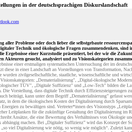
tellungen in der deutschsprachigen Diskurslandschaft
utlook.com
sung aller Probleme oder doch lieber die selbstgebaute ressourcen
digitaler Technik und ökologische Fragen zusammendenken, sind i
e Ergebnisse einer Kurzstudie präsentiert, bei der wir die Zukunf
chen Akteuren gesucht, analysiert und zu Visionskategorien zusamm
rgebnisse einer erstmaligen systematischen Untersuchung der im deutsch
tzt diese in einer Landschaft an Vorstellungen von Transformation, Nac
wurden zivilgesellschaftliche, staatliche, wissenschaftliche und wirtsc
Visionskategorien: „Dematerialisierung", „Digital-ökologische Moderni
ökologischer TÜV", „Digitale Suffizienz" und „Low-Tech" bilden die Lan
Die Vorstellung, dass digitale Technik durch Effizienzsteigerungen z
ch beiträgt, kann unter dem Begriff „Dematerialisierung” gefasst wer
atz, in dem die ökologischen Kosten der Digitalisierung durch Sparsam
Energien zu bewältigen sind. Vertreter*innen des Visionstyps „Leitplan
n eher Leitplanken für die zukünftige Gestaltung der Digitalisierung i
reibt Ansätze, die eine Bewertung des Verhältnisses von Ökologie und 
k abhängig machen. Bei „Digitaler Suffizienz” wird das Konzept der Suf
 „so viel Digitalisierung wie nötig, so wenig wie möglich“. Zuletzt ka