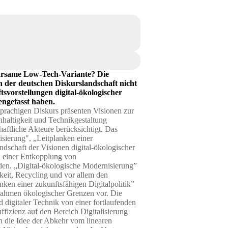
sparsame Low-Tech-Variante? Die
n der deutschen Diskurslandschaft nicht
tsvorstellungen digital-ökologischer
engefasst haben.
sprachigen Diskurs präsenten Visionen zur
hhaltigkeit und Technikgestaltung
haftliche Akteure berücksichtigt. Das
sierung", „Leitplanken einer
dschaft der Visionen digital-ökologischer
u einer Entkopplung von
den. „Digital-ökologische Modernisierung”
keit, Recycling und vor allem den
ken einer zukunftsfähigen Digitalpolitik”
m Rahmen ökologischer Grenzen vor. Die
digitaler Technik von einer fortlaufenden
fizienz auf den Bereich Digitalisierung
nn die Idee der Abkehr vom linearen