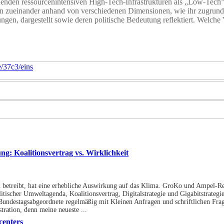
henden ressourcenintensiven High-Tech-Infrastrukturen als „Low-Tech”
ien zueinander anhand von verschiedenen Dimensionen, wie ihr zugrund
ngen, dargestellt sowie deren politische Bedeutung reflektiert. Welche
e/37c3/eins
ung: Koalitionsvertrag vs. Wirklichkeit
d betreibt, hat eine erhebliche Auswirkung auf das Klima. GroKo und Ampel-R
itischer Umweltagenda, Koalitionsvertrag, Digitalstrategie und Gigabitstrateg
s Bundestagsabgeordnete regelmäßig mit Kleinen Anfragen und schriftlichen Frag
ration, denn meine neueste ...
centers