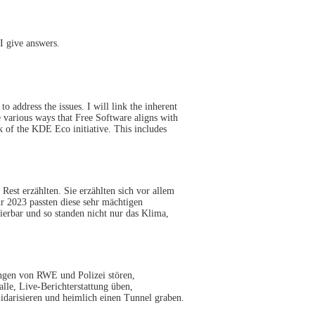
I give answers.
 address the issues. I will link the inherent
e various ways that Free Software aligns with
k of the KDE Eco initiative. This includes
Rest erzählten. Sie erzählten sich vor allem
r 2023 passten diese sehr mächtigen
rbar und so standen nicht nur das Klima,
ngen von RWE und Polizei stören,
lle, Live-Berichterstattung üben,
darisieren und heimlich einen Tunnel graben.