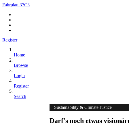
Fahrplan 37C3
Register
Home
Browse
Login
Register
Search
Sustainability & Climate Justice
Darf's noch etwas visionär