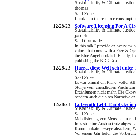
Sustainability & Climate Justice
thomas
Saal Zuse
I look into the resource consumptio
12/28/23
Software Licensing For A Ci
Sustainability & Climate Justice
joseph
Saal Granville
In this talk I provide an overview 
values that come with a Free & Open
the Blue Angel ecolabel. Finally, I
publishing the KDE Eco ...
12/28/23
Hurra, diese Welt geht unter!
Sustainability & Climate Justice
Saal Zuse
Es war einmal ein Planet voller Aff
Storys vom unendlichen Wachstum u
Erzählungen nicht mehr. Die Ökosy
sondern auch die alten Narrative an 
12/28/23
Lützerath Lebt! Einblicke in
Sustainability & Climate Justice
Saal Zuse
Mobilisierung von Menschen nach L
Infrastruktur-Ausbau trotz abgesch
Kommunikationswege absichern, Wet
Vor einem Jahr liefen die Vorbereit