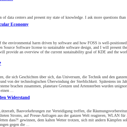
n of data centers and present my state of knowledge. I ask more questions than 
rcular Economy
of the environmental harm driven by software and how FOSS is well-positioned to
 Source Software license to sustainable software design, and I will present th
 will provide an overview of the current sustainability goal of KDE and the wor
?
en, die sich Geschichten über sich, das Universum, die Technik und den ganzen 
nd von der technologischen Überwindung der Sterblichkeit. Spätestens im Jah
steme brachen zusammen, planetare Grenzen und Artensterben wurden unignorie
einen ...
 den Widerstand
ützerath, Bauvorkehrungen zur Verteidigung treffen, die Räumungsvorbereitu
alteten Stroms, auf Presse-Anfragen aus der ganzen Welt reagieren, WLAN für a
ten dass?! gewinnen, dem kalten Wetter trotzen, sich mit andern Kämpfen soli
ungen gegen die ...