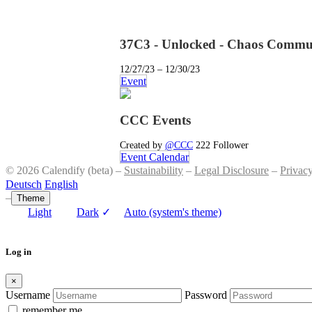
37C3 - Unlocked - Chaos Commun
12/27/23 – 12/30/23
Event
CCC Events
Created by
@CCC
222 Follower
Event Calendar
© 2026 Calendify (beta) –
Sustainability
–
Legal Disclosure
–
Privac
Deutsch
English
–
Theme
Light
Dark
✓
Auto (system's theme)
Log in
×
Username
Password
remember me