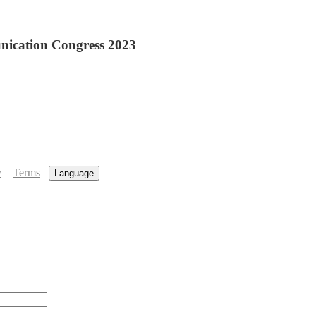
ication Congress 2023
y
–
Terms
–
Language