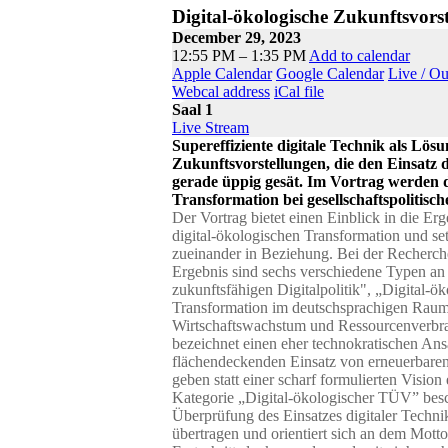
Digital-ökologische Zukunftsvors
December 29, 2023
12:55 PM – 1:35 PM
Add to calendar
Apple Calendar
Google Calendar
Live / O
Webcal address
iCal file
Saal 1
Live Stream
Supereffiziente digitale Technik als Lö
Zukunftsvorstellungen, die den Einsatz 
gerade üppig gesät. Im Vortrag werden di
Transformation bei gesellschaftspolitis
Der Vortrag bietet einen Einblick in die E
digital-ökologischen Transformation und se
zueinander in Beziehung. Bei der Recherche 
Ergebnis sind sechs verschiedene Typen an 
zukunftsfähigen Digitalpolitik", „Digital-
Transformation im deutschsprachigen Raum. 
Wirtschaftswachstum und Ressourcenverbrau
bezeichnet einen eher technokratischen Ans
flächendeckenden Einsatz von erneuerbaren 
geben statt einer scharf formulierten Visio
Kategorie „Digital-ökologischer TÜV” besch
Überprüfung des Einsatzes digitaler Techni
übertragen und orientiert sich an dem Motto