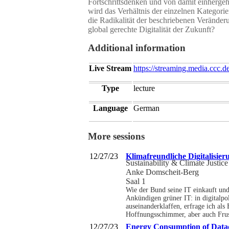
Fortschrittsdenken und von damit einherge
wird das Verhältnis der einzelnen Kategor
die Radikalität der beschriebenen Veränderu
global gerechte Digitalität der Zukunft?
Additional information
Live Stream
https://streaming.media.ccc.d
Type
lecture
Language
German
More sessions
12/27/23
Klimafreundliche Digitalisier
Sustainability & Climate Justice
Anke Domscheit-Berg
Saal 1
Wie der Bund seine IT einkauft un
Ankündigen grüner IT: in digitalpol
auseinanderklaffen, erfrage ich al
Hoffnungsschimmer, aber auch Frust
12/27/23
Energy Consumption of Data