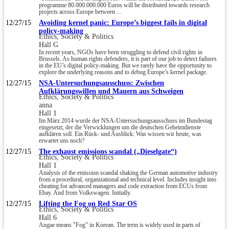
programme 80.000.000.000 Euros will be distributed towards research
projects across Europe between ...
12/27/15
Avoiding kernel panic: Europe’s biggest fails in digital
policy-making
Ethics, Society & Politics
Hall G
In recent years, NGOs have been struggling to defend civil rights in
Brussels. As human rights defenders, it is part of our job to detect failures
in the EU’s digital policy-making. But we rarely have the opportunity to
explore the underlying reasons and to debug Europe’s kernel package.
12/27/15
NSA-Untersuchungsausschuss: Zwischen
Aufklärungswillen und Mauern aus Schweigen
Ethics, Society & Politics
anna
Hall 1
Im März 2014 wurde der NSA-Untersuchungsausschuss im Bundestag
eingesetzt, der die Verwicklungen um die deutschen Geheimdienste
aufklären soll. Ein Rück- und Ausblick: Was wissen wir heute, was
erwartet uns noch?
12/27/15
The exhaust emissions scandal („Dieselgate“)
Ethics, Society & Politics
Hall 1
Analysis of the emission scandal shaking the German automotive industry
from a procedural, organizational and technical level. Includes insight into
cheating for advanced managers and code extraction from ECUs from
Ebay. And from Volkswagen. Initially.
12/27/15
Lifting the Fog on Red Star OS
Ethics, Society & Politics
Hall 6
Angae means "Fog" in Korean. The term is widely used in parts of