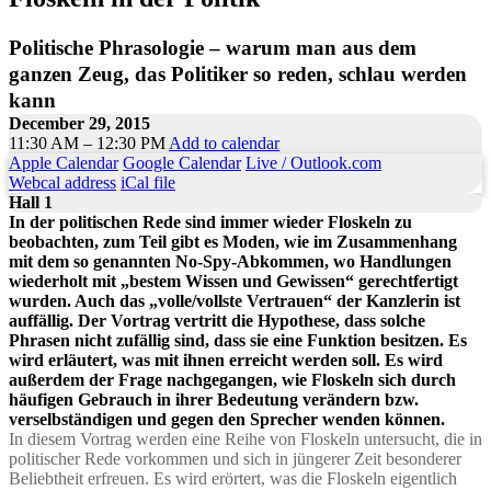
Politische Phrasologie – warum man aus dem
ganzen Zeug, das Politiker so reden, schlau werden
kann
December 29, 2015
11:30 AM – 12:30 PM
Add to calendar
Apple Calendar
Google Calendar
Live / Outlook.com
Webcal address
iCal file
Hall 1
In der politischen Rede sind immer wieder Floskeln zu
beobachten, zum Teil gibt es Moden, wie im Zusammenhang
mit dem so genannten No-Spy-Abkommen, wo Handlungen
wiederholt mit „bestem Wissen und Gewissen“ gerechtfertigt
wurden. Auch das „volle/vollste Vertrauen“ der Kanzlerin ist
auffällig. Der Vortrag vertritt die Hypothese, dass solche
Phrasen nicht zufällig sind, dass sie eine Funktion besitzen. Es
wird erläutert, was mit ihnen erreicht werden soll. Es wird
außerdem der Frage nachgegangen, wie Floskeln sich durch
häufigen Gebrauch in ihrer Bedeutung verändern bzw.
verselbständigen und gegen den Sprecher wenden können.
In diesem Vortrag werden eine Reihe von Floskeln untersucht, die in
politischer Rede vorkommen und sich in jüngerer Zeit besonderer
Beliebtheit erfreuen. Es wird erörtert, was die Floskeln eigentlich