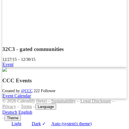
32C3 - gated communities
12/27/15 – 12/30/15
Event
CCC Events
Created by
@CCC
222 Follower
Event Calendar
© 2026 Calendify (beta) –
Sustainability
–
Legal Disclosure
–
Privacy
–
Terms
–
Language
Deutsch
English
–
Theme
Light
Dark
✓
Auto (system's theme)