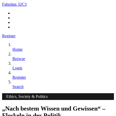
Fahrplan 32C3
Register
Home
Browse
Login
Register
Search
Ethics, Society & Politics
„Nach bestem Wissen und Gewissen“ –
Floskeln in der Politik