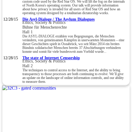
custom code used by the Red Star OS. We will lift the fog on the internals
of North Korea's operating system. Our talk will provide information
about how privacy is invaded for all users of Red Star OS and how an
operating system designed by a totalitarian dictatorship works.
12/28/15
Die Asyl-Dialoge / The Asylum Dialogues
Ethics, Society & Politics
Bühne für Menschenrechte
Hall 1
Die ASYL-DIALOGE erzählen von Begegnungen, die Menschen
verändern, von gemeinsamen Kämpfen in unerwarteten Momenten – eine
dieser Geschichten spielt in Osnabrück, wo seit März 2014 ein breites
Bündnis solidarischer Menschen bereits 37 Abschiebungen verhindern
konnte und somit für viele bundesweit zum Vorbild wurde...
12/28/15
The state of Internet Censorship
Ethics, Society & Politics
Hall 2
The techniques to control access to the Internet, and the ability to bring
transparency to those processes are both continuing to evolve. We’ll give
an update on the landscape of online information controls, and our ability
to measure them.