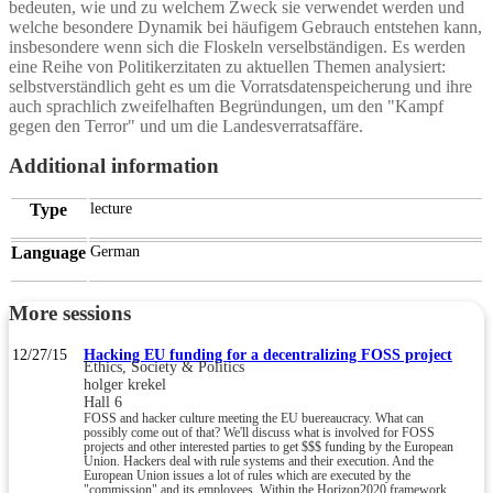
bedeuten, wie und zu welchem Zweck sie verwendet werden und
welche besondere Dynamik bei häufigem Gebrauch entstehen kann,
insbesondere wenn sich die Floskeln verselbständigen. Es werden
eine Reihe von Politikerzitaten zu aktuellen Themen analysiert:
selbstverständlich geht es um die Vorratsdatenspeicherung und ihre
auch sprachlich zweifelhaften Begründungen, um den "Kampf
gegen den Terror" und um die Landesverratsaffäre.
Additional information
Type
lecture
Language
German
More sessions
12/27/15
Hacking EU funding for a decentralizing FOSS project
Ethics, Society & Politics
holger krekel
Hall 6
FOSS and hacker culture meeting the EU buereaucracy. What can
possibly come out of that? We'll discuss what is involved for FOSS
projects and other interested parties to get $$$ funding by the European
Union. Hackers deal with rule systems and their execution. And the
European Union issues a lot of rules which are executed by the
"commission" and its employees. Within the Horizon2020 framework