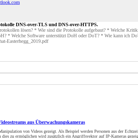
utlook.com
rotokolle DNS-over-TLS und DNS-over-HTTPS.
rotokollen lösen? * Wie sind die Protokolle aufgebaut? * Welche Kritik
oH? * Welche Software unterstützt DoH oder DoT? * Wie kann ich Do
what-Easterhegg_2019.pdf
 Videostreams aus Überwachungskameras
 Manipulation von Videos gezeigt. Als Beispiel werden Personen aus der Echtze
 dies zu ermöglichen wird zusätzlich ein Angriffsvektor auf IP-Kameras gezeig