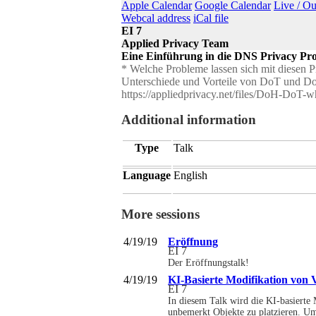
Apple Calendar
Google Calendar
Live / O
Webcal address
iCal file
EI 7
Applied Privacy Team
Eine Einführung in die DNS Privacy P
* Welche Probleme lassen sich mit diesen P
Unterschiede und Vorteile von DoT und D
https://appliedprivacy.net/files/DoH-DoT-
Additional information
Type
Talk
Language
English
More sessions
4/19/19
Eröffnung
EI 7
Der Eröffnungstalk!
4/19/19
KI-Basierte Modifikation von
EI 7
In diesem Talk wird die KI-basierte
unbemerkt Objekte zu platzieren. Um