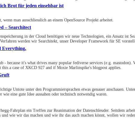
ch Brot für jeden einsehbar ist
rt, wenn man ausschliesslich an einem OpenSource Projekt arbeitet.
d – Searchitect
tenspeicherung in der Cloud benötigen wir neue Technologien, ein Ansatz ist S
Verfahren werden wir Searchitekt, unser Developer Framework für SE vorstell
d Everything.
b - because it's what drives many popular fediverse services (e.g. mastodon). W
t this a case of XKCD 927 and if Moxie Marlinspike's blogpost applies.
ruft
richtige Untote unter den Programmiersprachen etwas genauer anschauen. Unter 
ber wie eine gute Idee aussahen oder technisch notwendig waren.
rhegg-Fahrplan ein Treffen zur Reanimation der Datenschleuder. Seitdem arbeit
 und wie wir das machen und wie ihr das auch machen könnt, wollen wir rede