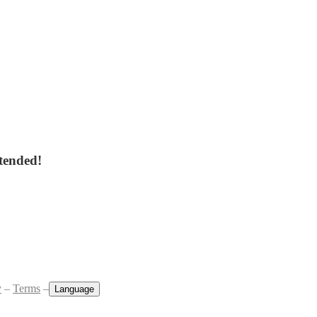
tended!
y
–
Terms
–
Language