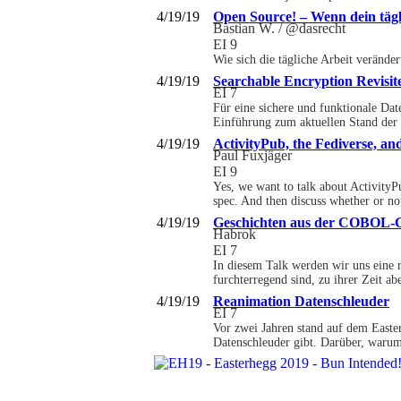
4/19/19
Open Source! – Wenn dein tägli
Bastian W. / @dasrecht
EI 9
Wie sich die tägliche Arbeit verände
4/19/19
Searchable Encryption Revisite
EI 7
Für eine sichere und funktionale Da
Einführung zum aktuellen Stand der 
4/19/19
ActivityPub, the Fediverse, an
Paul Fuxjäger
EI 9
Yes, we want to talk about ActivityPu
spec. And then discuss whether or no
4/19/19
Geschichten aus der COBOL-G
Habrok
EI 7
In diesem Talk werden wir uns eine 
furchterregend sind, zu ihrer Zeit a
4/19/19
Reanimation Datenschleuder
EI 7
Vor zwei Jahren stand auf dem Easte
Datenschleuder gibt. Darüber, warum