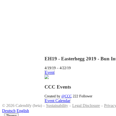
EH19 - Easterhegg 2019 - Bun In
4/19/19 – 4/22/19
Event
CCC Events
Created by
@CCC
222 Follower
Event Calendar
© 2026 Calendify (beta) –
Sustainability
–
Legal Disclosure
–
Privac
Deutsch
English
–
Theme